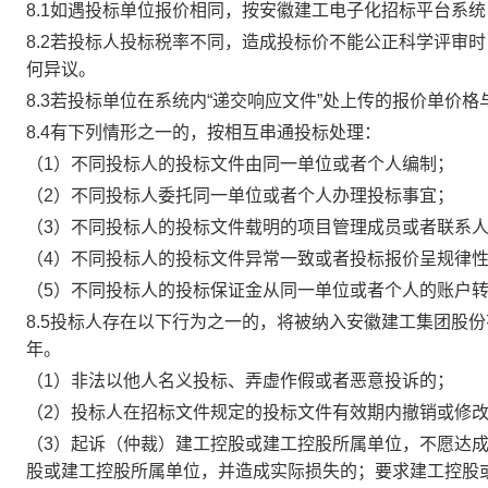
8.1
如遇投标单位报价相同
，按安徽建工电子化招标平台系统
8.2
若投标人投标税率不同，造成投标价不能公正科学评审时
何异议。
8.3
若
投标单位在
系统内
“
递交响应文件
”
处上传的报价单价格
8.
4
有下列情形之一的，
按
相互串通投标
处理
：
（
1）
不同投标人的投标文件由同一单位或者个人编制；
（
2）
不同投标人委托同一单位或者个人办理投标事宜；
（
3）
不同投标人的投标文件载明的项目管理成员或者联系
（
4）
不同投标人的投标文件异常一致或者投标报价呈规律
（
5）
不同投标人的投标保证金从同一单位或者个人的账户
8.
5
投标人存在以下行为之一的，将被纳入安徽建工集团股份
年。
（
1）非法以他人名义投标、弄虚作假或者恶意投诉的；
（
2）投标人在招标文件规定的投标文件有效期内撤销或修
（
3）起诉（仲裁）建工控股或建工控股所属单位，不愿达
股或建工控股所属单位，并造成实际损失的；要求建工控股