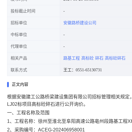
投标截止时间
招标单位
安徽路桥建设公司
中标单位
代理单位
相关产品
路基工程
高标砼
碎石
高标砼碎石
联系方式
王工：0551-65130731
正文内容
根据安徽建工公路桥梁建设集团有限公司
招标管理相关
规定
LJ02标
项目高标砼碎石进行公开询价。
一、工程名称及范围
1、工程名称：
徐州至淮北至阜阳高速公路亳州段路基工程
X
2、采购编号
：
ACEG-202406958001