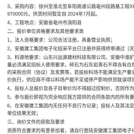
3、采购内容
：徐州至淮北至阜阳高速公路亳州段路基工程
X
970000
元，供货时间暂定自
202
4
年
7
月
起
。
4、
工程地点
：
安徽省
亳州市涡阳县
二、报价单位资格要求及其他要求类
1、法人资格要求：
公司合法注册，具备营业执照
；
2、
安徽建工集团电子化招采平台
已注册并获得终审通过（
3、
料源地
要求
：
山东兴运源建材科技有限公司、安徽中淮
量必须满足招标人使用要求，碎石为石灰岩青石不得含有白
的采购合同（协议）及发票等，若投标料场不能满足生产要
价执行，供应商不得以料场产能不足或停产影响供货耽误项
4
、
投标人总报价及各子目单价均不得超过控制价，否则作
5、参与报价即视为完全响应我方提供的合同条款内的所有
6、在安徽建工集团内无任何不良行为记录；投标人及其法
单位结果无效；
三、询价文件的获取及要求
资质符合要求的有意参加者，请自行登陆安徽建工集团电子