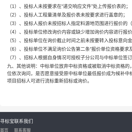
（
1
）
、投标人未按要求在
“递交响应文件”处上传报价表的；
（
2
）
、投标人工程量清单及报价表未按要求进行盖章的；
（
3
）
、投标人报价未按招标人指定料源地范围进行报价的
（
4
）
、投标单位修改询价内容或缺少增加询价内容进行报
（
5
）
、投标单位在询价截止时间之前未按要转入投标意向
（
6）、投标单位不满足询价公告第二条“
报价单位资格要求
（7）
、
招标人根据自身情况可授权子分公司与中标单位签
九
、
其他说明：
中标单位放弃中标资格或被取消中标资格的
位依次询问，是否愿意接受原中标单位最低报价成为候补中
项目招标人可进行流标重新招标或询价。
寻标宝
联系我们
首页
联系客服