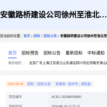
安徽路桥建设公司徐州至淮北至
您当前的位置：
首页
招标｜招标公告
安徽路桥建设公司徐州至淮北至阜
阜阳高速公路亳州段路基工程
首页
招标预告
招标公告
重新招标
中标通知
省份地区：
北京
广东
上海
江苏
浙江
山东
湖北
四川
河北
河南
天津
山
XHF-LJ02标.项目高标砼碎石询
2026-08-08
招标｜招标公告
安徽省
|
亳州市
|
涡阳县
项目编号
ACEG-202406958001
价采购公告标段1采购公告
发布时间
2024-06-26 15:55:31