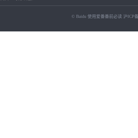
© Baidu
使用爱番番前必读
沪ICP备
NEW
HOT
暂时没有搜索结果…