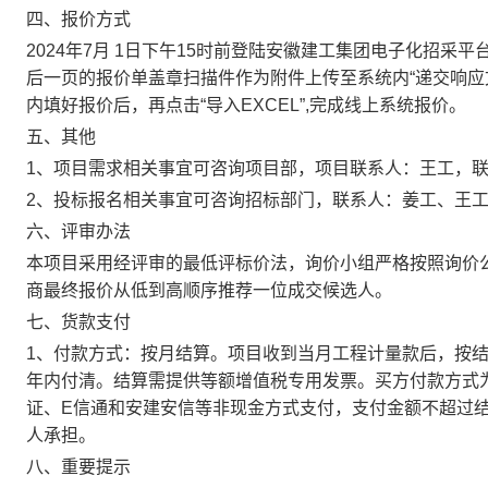
四、报价方式
202
4
年
7
月
1
日下午
15时
前登陆安徽建工集团电子化招采平
后一页的报价单盖章扫描件作为附件上传至系统内
“递交响应
内填好报价后，再点击“导入EXCEL”,完成线上系统报价。
五、其他
1、项目需求相关事宜可咨询项目部，项目联系人：
王
工，
2、投标报名相关事宜可咨询招标部门，联系人：姜工、王
六、评审办法
本项目采用经评审的最低评标价法，询价小组严格按照询价
商最终报价从低到高顺序推荐一位成交候选人。
七、货款支付
1、付款方式：按月结算。项目收到当月工程计量款后，按
年内付清
。结算需提供等额增值税专用发票。买方付款方式
证、
E信通和安建安信等非现金方式支付，支付金额不超过结
人承担。
八、重要提示