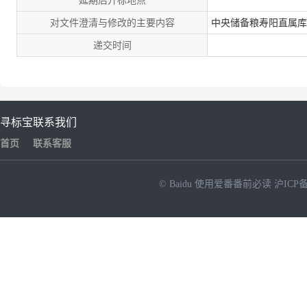
延期后开标地点
对文件澄清与修改的主要内容
中央储备粮寿阳直属库
递交时间
寻标宝
联系我们
首页
联系客服
© Baidu
使用爱番番前必读
沪ICP备
NEW
HOT