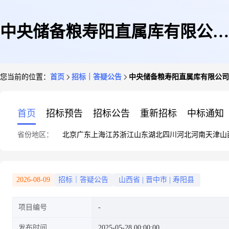
中央储备粮寿阳直属库有限公司
您当前的位置：
首页
招标｜答疑公告
中央储备粮寿阳直属库有限公司
建仓项目设计招标文件
首页
招标预告
招标公告
重新招标
中标通知
省份地区：
北京
广东
上海
江苏
浙江
山东
湖北
四川
河北
河南
天津
山
2026-08-09
招标｜答疑公告
山西省
|
晋中市
|
寿阳县
项目编号
发布时间
2025-05-28 00:00:00