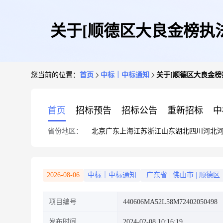
关于[顺德区大良金榜执
您当前的位置：
首页
中标｜中标通知
关于[顺德区大良金
首页
招标预告
招标公告
重新招标
中
省份地区：
北京
广东
上海
江苏
浙江
山东
湖北
四川
河北
2026-08-06
中标｜中标通知
广东省
|
佛山市
|
顺德区
项目编号
440606MA52L58M72402050498
发布时间
2024-02-08 10:16:19