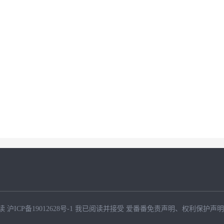
读
沪ICP备19012628号-1
我已阅读并接受
爱番番免责声明
、
权利保护声明