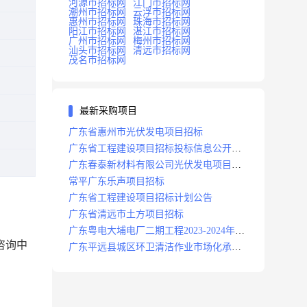
河源市招标网
江门市招标网
潮州市招标网
云浮市招标网
惠州市招标网
珠海市招标网
阳江市招标网
湛江市招标网
广州市招标网
梅州市招标网
汕头市招标网
清远市招标网
茂名市招标网
最新采购项目
广东省惠州市光伏发电项目招标
广东省工程建设项目招标投标信息公开目
录
广东春泰新材料有限公司光伏发电项目招
标
常平广东乐声项目招标
广东省工程建设项目招标计划公告
广东省清远市土方项目招标
广东粤电大埔电厂二期工程2023-2024年度
咨询中
安保服务项目招标公告
广东平远县城区环卫清洁作业市场化承包
项目招标中标候选人公示