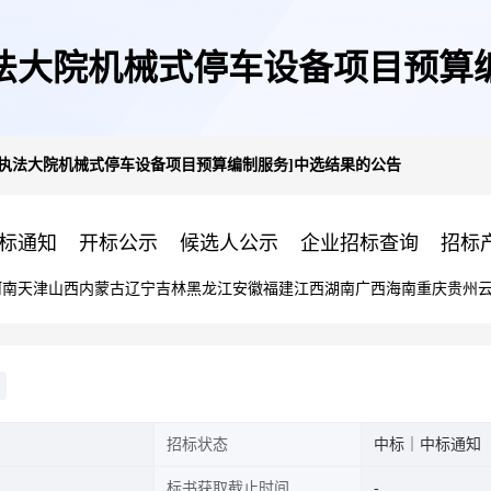
法大院机械式停车设备项目预算
榜执法大院机械式停车设备项目预算编制服务]中选结果的公告
标通知
开标公示
候选人公示
企业招标查询
招标
河南
天津
山西
内蒙古
辽宁
吉林
黑龙江
安徽
福建
江西
湖南
广西
海南
重庆
贵州
招标状态
中标｜中标通知
标书获取截止时间