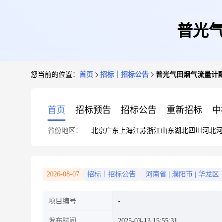
普光气
您当前的位置：
首页
招标｜招标公告
普光气田烟气流量计配
首页
招标预告
招标公告
重新招标
中
省份地区：
北京
广东
上海
江苏
浙江
山东
湖北
四川
河北
2026-08-07
招标｜招标公告
河南省
|
濮阳市
|
华龙区
项目编号
发布时间
2025-03-13 15:55:31