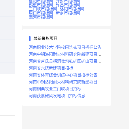
信阳市招标网
开封市招标网
鹤壁市招标网
许昌市招标网
三门峡市招标网
洛阳市招标网
周口市招标网
新乡市招标网
漯河市招标网
最新采购项目
河南职业技术学院校园洗衣项目招标公告
河南中钢洛阳耐火材料研究院新建项目招
标
河南省卢氏县横涧壮沟铁矿区矿山项目招
标公告
河南省六院新建项目招标
河南省体育综合训练中心项目招标公告
河南中钢洛阳耐火材料研究院新建项目招
标
河南桐粟牧业三门峡项目招标
河南获嘉微风发电项目招标信息