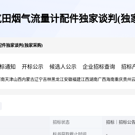
田烟气流量计配件独家谈判(独
件独家谈判(独家采购)
标通知
开标公示
候选人公示
企业招标查询
招标
河南
天津
山西
内蒙古
辽宁
吉林
黑龙江
安徽
福建
江西
湖南
广西
海南
重庆
贵州
招标状态
招标｜招标公
标书获取截止时间