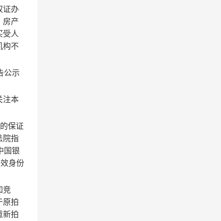
权证办
、房产
买受人
机构不
告公示
关注本
者的保证
法院指
中国银
有效身份
加竞
于原拍
重新拍