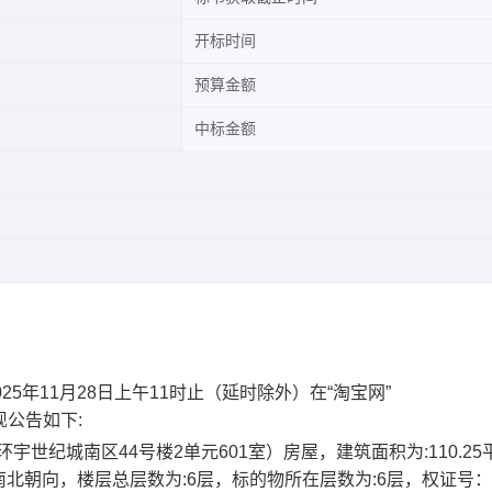
开标时间
预算金额
中标金额
025年
11
月
28
日上午
11时止
（延时除外）在
“淘宝网”
，现公告如下:
环宇世纪城南
区
44
号楼
2
单元
601
室）房屋，建筑面积为
:
110.25
南北朝向，楼层总层数为
:
6
层，标的物所在层数为
:6
层，权证号：