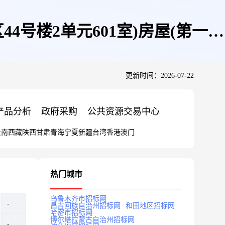
44号楼2单元601室)房屋(第一次
更新时间：2026-07-22
产品分析
政府采购
公共资源交易中心
云南
西藏
陕西
甘肃
青海
宁夏
新疆
台湾
香港
澳门
热门城市
乌鲁木齐市招标网
昌吉回族自治州招标网
和田地区招标网
哈密市招标网
博尔塔拉蒙古自治州招标网