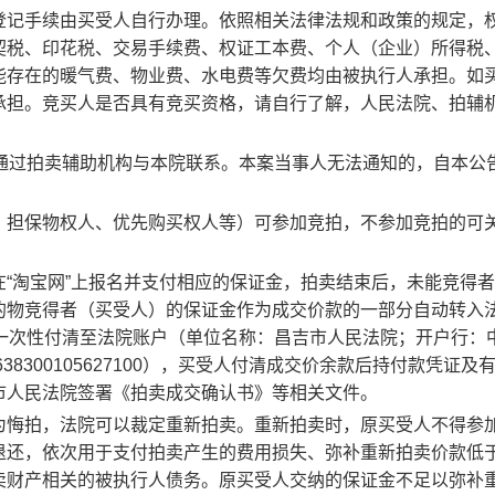
登记手续由买受人自行办理。依照相关法律法规和政策的规定，
契税、印花税、交易手续费、权证工本费、个人（企业）所得税
能存在的暖气费、物业费、水电费等欠费均由被执行人承担。如
承担。竞买人是否具有竞买资格，请自行了解，人民法院、拍辅
日通过拍卖辅助机构与本院联系。本案当事人无法通知的，自本公
、担保物权人、优先购买权人等）可参加竞拍，不参加竞拍的可
在
“淘宝网”上报名并支付相应的保证金，拍卖结束后，未能竞得
的物竞得者（买受人）的保证金作为成交价款的一部分自动转入
内一次性付清至法院账户
（单位名称：昌吉市人民法院；开户行：
63830010
5627100
）
，买受人付清成交价余款后持付款凭证及
市人民法院签署《拍卖成交确认书》等相关文件。
为悔拍，法院可以裁定重新拍卖。重新拍卖时，原买受人不得参
退还，依次用于支付拍卖产生的费用损失、弥补重新拍卖价款低
卖财产相关的被执行人债务。原买受人交纳的保证金不足以弥补