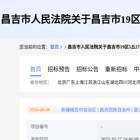
昌吉市人民法院关于昌吉市19区5丘
您当前的位置：
首页
昌吉市人民法院关于昌吉市19区5丘27栋
首页
招标预告
招标公告
重新招标
中
省份地区：
北京
广东
上海
江苏
浙江
山东
湖北
四川
河北
2026-08-08
新疆维吾尔自治区
|
昌吉回族自治州
|
昌
项目编号
发布时间
2025-10-27 14:46:09