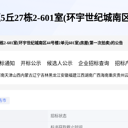
27栋2-601室(环宇世纪城南区
2-601室(环宇世纪城南区44号楼2单元601室)房屋(第一次拍卖)的公告
拍卖)的公告
标通知
开标公示
候选人公示
企业招标查询
招标
河南
天津
山西
内蒙古
辽宁
吉林
黑龙江
安徽
福建
江西
湖南
广西
海南
重庆
贵州
吉市
招标状态
标书获取截止时间