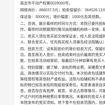
昌吉市不动产权第0029000号
。
网络询价：
486037.5
元；拍卖保留价：
364528.13
保证金：
3
0000元；增价幅度：1000元及其倍数。
二、咨询、展示看样的时间与方式：本院已委托拍
作，看样时间根据预约情况由拍辅机构统一安排，
三、竞买人须在竞买前交纳保证金，经人民法院或
人、联合竞买人、优先购买权人须事先经法院确认
四、拍卖方式：设有起拍价的增价
拍卖方式，保留
功，直至再无人竞价，拍卖结束时出价最高的竞买
能，在拍卖活动结束前，每最后
5分钟如果有竞买
五、特别提醒：
据了解，该标的物业费、采暖费欠
品，
具体情况以实际交付时为准。本次拍卖包括建
殊经营权等其他财产或权益。法院与拍辅机构不承
标的物已知及未知的瑕疵担保责任。有意者请亲自
息，是否存在有抵押、租赁、非法占用等情况，可
产过户时的各种税费比率等情况。未看样的竞买人
本院发布的竞买须知。地下室不在拍卖范围内，拍