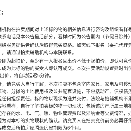
元；
辅机构在拍卖期间对上述标的物的相关信息进行咨询及组织看样
联系电话见本公告最后部分，看样时间为公告期内（节假日除外
网络服务提供者确认后取得竞买资格。如需线下报名（委托代理
），请通过拍卖辅助机构与本院联系。
价即为起拍价，至少有一人报名且出价不低于起拍价，即认可竞
人成为此标的物的买受人即认可成交。本次拍卖活动设置延时出
人出价，将自动
延迟
5分钟。
费，请竞买人自行了解，
本次拍卖不包含室内家具、家电及可移
筑物、分摊的土地使用权及公共配套设施，不包括动产、债权债
担任何担保责任。标的物以现状为准并交付，法院与拍辅机构不
实地看样，自行了解拍卖标的物一切现状：包括该房产所属土地
能存在的水、电、气、暖、物业管理费以及滞纳金等欠费情况，
视为对本标的实物现状的确认。请竞买人在拍卖竞价前务必再仔
卖成交后所拍房屋腾退房屋期限为
6个月。