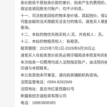
卖价款低于原拍卖价款的差价、拍卖产生的费用的
保证金退回原支付账户，均不计利息。
十一、司法拍卖因标的物本身价值，其起拍价、保
可能会碰到当天限额无法支付的情况，请竞买人根
查询。
十二、本标的物优先购买权人
:
无
、共有权人：
无
。
十三、本标的物租赁权人：
有
租赁。
租赁期限：
2025年7月1日-2026年6月30日止
请竞买人在拍卖竞价前务必再仔细阅读本院发布的
本次拍卖一切费用均进入法院指定账户，由法院向
问请与本院联系。
本公告其他未尽事宜，请向拍卖辅助机构咨询。
法院监督电话：
0994-8282949
法院地址：昌吉市红星西路
92号
新疆易拍吉诚拍卖有限公司
电话：
18963808385