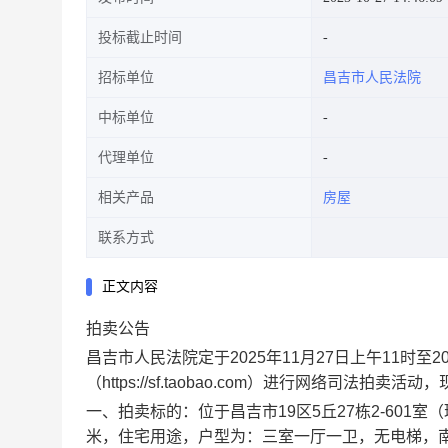
投标截止时间
招标单位
昌吉市人民法院
中标单位
代理单位
相关产品
房屋
联系方式
正文内容
拍
卖公告
昌吉市人民法院定于
2025年
11
月
27
日上午
11时至2
（
https://sf.taobao.com）进行网络司法拍卖活动
一、
拍卖标的：位于昌吉市
19
区
5
丘
27
栋
2-601
室（
米，住宅用途，户型为：
三
室
一
厅一卫，
无
电梯，