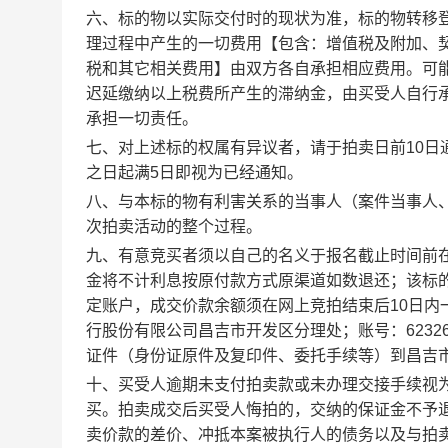
六、标的物以实际交付时的现状为准，标的物转移
理过程中产生的一切费用【包含：增值税及附加、
税和其它相关费用】由双方各自承担相应费用。可
迟延缴纳以上税费所产生的滞纳金，由买受人自行
承担一切责任。
七、对上述标的权属有异议者，请于拍卖日前
10
之日起满5日即视为已经通知。
八、与本标的物有利害关系的当事人（案件当事人
次拍卖活动的整个过程。
九、有意竞买者须以自己的名义于报名截止时间前
金将不计利息按原付款方式原渠道如数退还；该标
定账户，成交价款余额须在网上竞
拍结束后
10日
行股份有限公司昌吉市开发区分理处；账号：
6232
证件（身份证原件及复印件
、委托手续等）到昌吉
十、买受人逾期未支付拍卖款或未办理交接手续视
买。拍卖成交后买受人悔拍的，交纳的保证金不予
卖价款的差价、冲抵本案被执行人的债务以及与拍