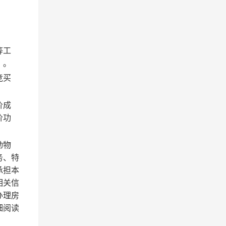
等工
）。
竞买
价成
价功
动物
务、特
承担本
相关信
办理房
细阅读