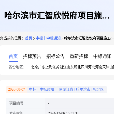
哈尔滨市汇智欣悦府项目施工
您当前的位置：
首页
中标｜中标通知
哈尔滨市汇智欣悦府项目施工(
(一期)-周转材料租赁采购三标
首页
招标预告
招标公告
重新招标
中标通知
省份地区：
北京
广东
上海
江苏
浙江
山东
湖北
四川
河北
河南
天津
山
段成交公告
2026-08-07
中标｜中标通知
黑龙江省
|
哈尔滨市
|
松北区
项目编号
发布时间
2024-12-06 16:31:34