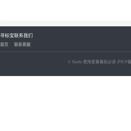
寻标宝
联系我们
首页
联系客服
© Baidu
使用爱番番前必读
沪ICP备
NEW
HOT