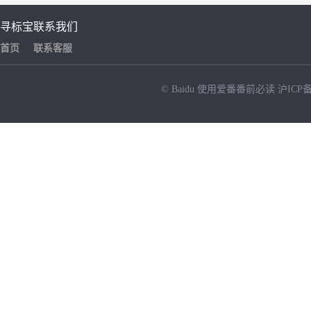
寻标宝
联系我们
首页
联系客服
© Baidu
使用爱番番前必读
沪ICP备
NEW
HOT
暂时没有搜索结果…