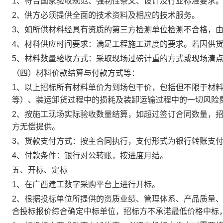
1
、符合国家验收规范、强制性条文、设计及行业标准要求
2
、供方必须提供全面的技术资料及相应的技术服务。
3
、如所供材料经具有资质的第三方检测单位检测不合格，
4
、材料供应时间要求：满足工程施工进度的要求。若因供
5
、材料数量验收方式：采取现场过磅计重的方式或现场清
（四）材料价款结算与付款方式等：
1
、以上招标所有材料单价为到场包干价，包括但不限于材
等）、装运卸货过程中的损耗及装卸运输过程中的一切风险
2
、按施工现场实际验收数量结算，如超过签订合同数量，
方无偿提供。
3
、货款支付方式：按主合同执行，支付形式为银行转账支
4
、付款条件：银行对公转账，按进度月结。
五、开标、定标
1
、在广西建工数字采购平台上进行开标。
2
、根据投标单位所提供的资质业绩、管理体系、产品质量
合投标报价综合确定中标单位，招标方不承诺最低价格中标