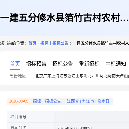
一建五分修水县箔竹古村农村人
您当前的位置：
首页
招标｜招标公告
一建五分修水县箔竹古村农村人
居环境改造项目(一期)钢筋采购
首页
招标预告
招标公告
重新招标
中标通知
省份地区：
北京
广东
上海
江苏
浙江
山东
湖北
四川
河北
河南
天津
山
计划任务
2026-08-09
招标｜招标公告
江西省
|
九江市
|
修水县
项目编号
发布时间
2026-01-08 19:08:51