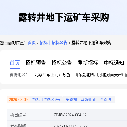
露转井地下运矿车采购
您当前的位置：
首页
招标｜招标公告
露转井地下运矿车采购
首页
招标预告
招标公告
重新招标
中标通知
省份地区：
北京
广东
上海
江苏
浙江
山东
湖北
四川
河北
河南
天津
山
2026-08-09
招标｜招标公告
安徽省
|
马鞍山市
|
当涂县
项目编号
ZBRW-2024-004112
发布时间
2024-04-22 09:38:22