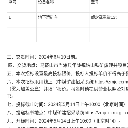
序号
设备名称
型号
1
地下运矿车
额定载重量12t
三、交货时间：2024年6月10日前。
四
、交货地点：马鞍山市当涂县年陡镇姑山铁矿露转井项目
五、本次招标设置最高投标限价，投标人投标单价不得高于
六、本次招标采用线上（中煤矿建招采系统 https://zmjc.
（需为加盖公章）并填写报价。
报名时请提供营业执照
及对
书。
七、投标截止时间：2024年5月14日上午10:00
（北京时间）
八、投递标书地点：中煤矿建招采系统https://zmjc.ccmcgc.c
九
、开标时间：
2024年5月14日上午10:00
（北京时间）。