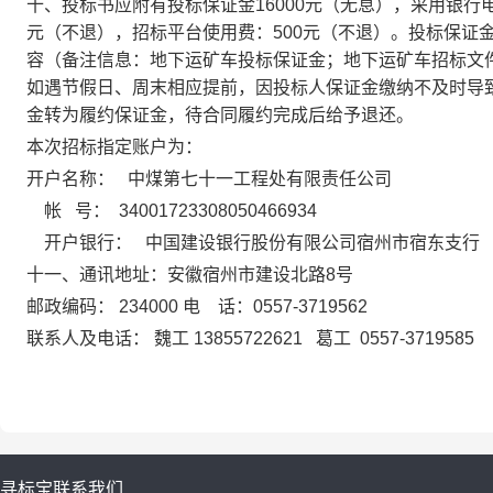
十、投标书应附有投标保证金
16000
元（无息），采用银行
元（不退）
，招标平台使用费：500
元（不退）。投标保证
容（备注信息：地下运矿车投标保证金；地下运矿车招标文件费
如遇节假日、周末相应提前，因投标人保证金缴纳不及时导
金转为履约保证金，待合同履约完成后给予退还。
本次招标指定账户为：
开户名称： 中煤第七十一工程处有限责任公司
帐 号： 34001723308050466934
开户银行： 中国建设银行股份有限公司宿州市宿
东支行
十一、通讯地址：安徽宿州市建设北路8号
邮政编码： 234000 电 话：0557-3719562
联系人及电话： 魏工 13855722621
葛工 0557-3719585
寻标宝
联系我们