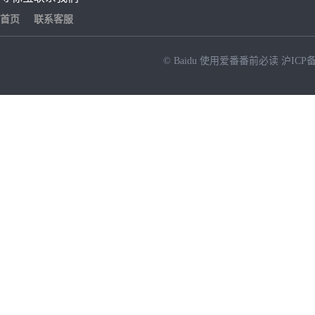
首页
联系客服
© Baidu
使用爱番番前必读
沪ICP备
NEW
HOT
暂时没有搜索结果…