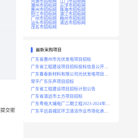
河源市招标网
江门市招标网
潮州市招标网
云浮市招标网
惠州市招标网
珠海市招标网
阳江市招标网
湛江市招标网
广州市招标网
梅州市招标网
汕头市招标网
清远市招标网
茂名市招标网
最新采购项目
广东省惠州市光伏发电项目招标
广东省工程建设项目招标投标信息公开目
录
广东春泰新材料有限公司光伏发电项目招
标
常平广东乐声项目招标
广东省工程建设项目招标计划公告
广东省清远市土方项目招标
广东粤电大埔电厂二期工程2023-2024年度
商提交密
安保服务项目招标公告
广东平远县城区环卫清洁作业市场化承包
项目招标中标候选人公示