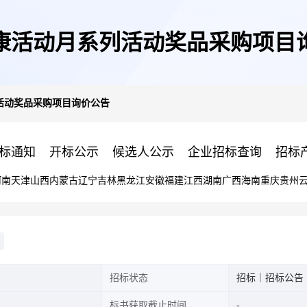
康活动月系列活动奖品采购项目
活动奖品采购项目询价公告
标通知
开标公示
候选人公示
企业招标查询
招标
河南
天津
山西
内蒙古
辽宁
吉林
黑龙江
安徽
福建
江西
湖南
广西
海南
重庆
贵州
招标状态
招标｜招标公告
标书获取截止时间