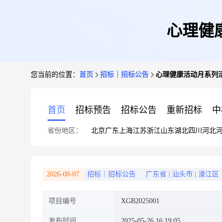
心理健
您当前的位置：
首页
招标｜招标公告
心理健康活动月系列
首页
招标预告
招标公告
重新招标
中
省份地区：
北京
广东
上海
江苏
浙江
山东
湖北
四川
河北
2026-08-07
招标｜招标公告
广东省
|
汕头市
|
濠江区
项目编号
XGB2025001
发布时间
2025-05-26 16:19:05