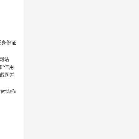
或身份证
网站
如“信用
供截图并
审时均作