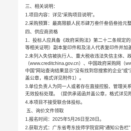
三、相关说明：
1.项目内容：详见“采购项目说明”。
2.采购预算：最高限额人民币肆万叁仟叁佰叁拾元整（
四、供应商资格
1．投标人应具备《政府采购法》第二十二条规定的
等相关证明）副本复印件和及法人代表复印件并加盖
2.未列入失信被执行人、重大税收违法失信主体、
（www.creditchina.gov.cn）、中国政府采
中国”网站查询结果显示“没有找到您搜索的企业”或
盖公章，格式详见附件1）。
3.单位负责人为同一人或者存在直接控股、管理关
无效投标处理。（提供承诺函并盖公章，格式详见
4.本项目不接受联合体投标。
五、询价文件领取
1.报名时间：2025年5月26日至28日。
2.获取方式：广东省粤东技师学院官网“通知公告栏”（htt