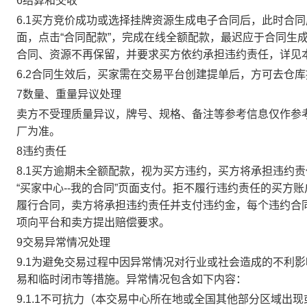
6结算和交收
6.1买方竞价成功或选择挂牌资源生成电子合同后，此时合同
面，点击“合同配款”，完成在线全额配款，最迟应于合同生成当
合同、资源不再保留，并要求买方依约承担违约责任，详见
6.2合同生效后，买家需在交易平台创建提单后，方可去仓
7数量、重量异议处理
卖方不受理质量异议，牌号、规格、备注等参考信息仅作参
厂为准。
8违约责任
8.1买方逾期未全额配款，视为买方违约，买方将承担违约
“买家中心--我的合同”页面支付。拒不履行违约责任的买
履行合同，卖方将承担违约责任并支付违约金，每个违约合同
项向平台和卖方提出赔偿要求。
9交易异常情况处理
9.1为避免交易过程中因异常情况对行业或社会造成的不利
易和临时闭市等措施。异常情况包含如下内容：
9.1.1不可抗力（本交易中心所在地或全国其他部分区域