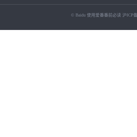
© Baidu
使用爱番番前必读
沪ICP备
NEW
HOT
暂时没有搜索结果…