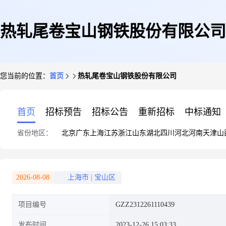
热轧尾卷宝山钢铁股份有限公司
您当前的位置：
首页
热轧尾卷宝山钢铁股份有限公司
首页
招标预告
招标公告
重新招标
中标通知
省份地区：
北京
广东
上海
江苏
浙江
山东
湖北
四川
河北
河南
天津
山
2026-08-08
上海市
|
宝山区
项目编号
GZZ2312261110439
发布时间
2023-12-26 15:03:33