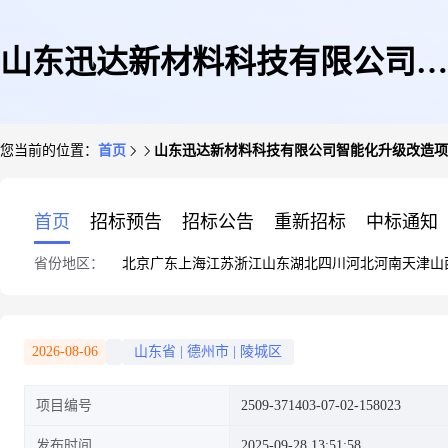
山东迅达新材料科技有限公司智
您当前的位置：
首页
山东迅达新材料科技有限公司智能化升级改造项
能化升级改造项目
首页
招标预告
招标公告
重新招标
中标通知
省份地区：
北京
广东
上海
江苏
浙江
山东
湖北
四川
河北
河南
天津
山
2026-08-06
山东省
|
德州市
|
陵城区
项目编号
2509-371403-07-02-158023
发布时间
2025-09-28 13:51:58