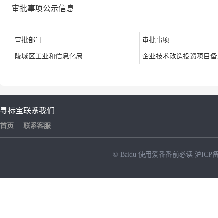
审批事项公示信息
审批部门
审批事项
陵城区工业和信息化局
企业技术改造投资项目备
寻标宝
联系我们
首页
联系客服
© Baidu
使用爱番番前必读
沪ICP备
NEW
HOT