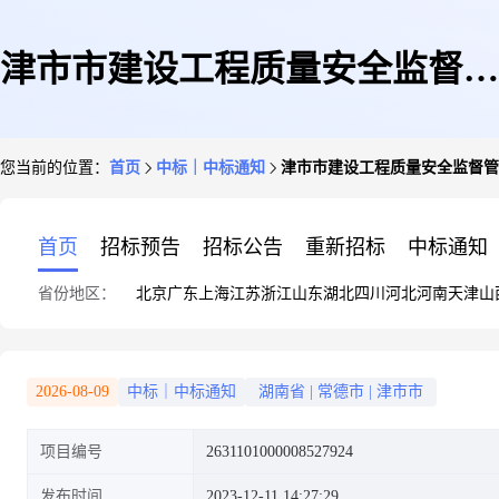
津市市建设工程质量安全监督管
您当前的位置：
首页
中标｜中标通知
津市市建设工程质量安全监督管
理站关于健康检查服务的网上超
首页
招标预告
招标公告
重新招标
中标通知
省份地区：
北京
广东
上海
江苏
浙江
山东
湖北
四川
河北
河南
天津
山
市采购项目成交公告
2026-08-09
中标｜中标通知
湖南省
|
常德市
|
津市市
项目编号
2631101000008527924
发布时间
2023-12-11 14:27:29