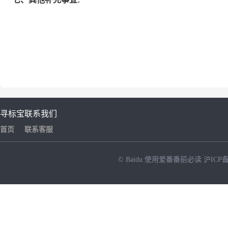
寻标宝
联系我们
首页
联系客服
© Baidu
使用爱番番前必读
沪ICP备
NEW
HOT