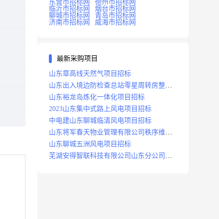
东营市招标网
德州市招标网
临沂市招标网
烟台市招标网
聊城市招标网
青岛市招标网
济南市招标网
威海市招标网
最新采购项目
山东章高线天然气项目招标
山东出入境边防检查总站零星周转房整修
项目招标中标
山东裕龙岛炼化一体化项目招标
2023山东集中式路上风电项目招标
中电建山东聊城临清风电项目招标
山东将军春天物业管理有限公司秩序维护
服务项目招标公告
山东聊城五洲风电项目招标
芜湖安得智联科技有限公司山东分公司济
南地区快递项目招标公告