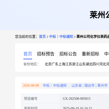
莱州
您当前的位置：
首页
中标｜中标通知
莱州公司化学仪表药品
首页
招标预告
招标公告
重新招标
中
省份地区：
北京
广东
上海
江苏
浙江
山东
湖北
四川
河北
2026-08-08
中标｜中标通知
山东省
|
烟台市
|
莱州市
项目编号
GX-202508-005815
发布时间
2025-09-19 16:24:15