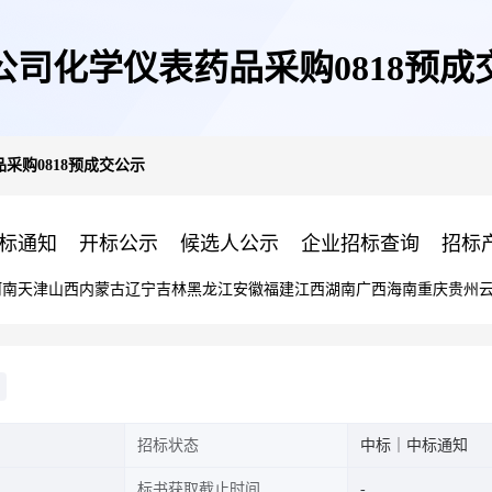
公司化学仪表药品采购0818预成
采购0818预成交公示
标通知
开标公示
候选人公示
企业招标查询
招标
河南
天津
山西
内蒙古
辽宁
吉林
黑龙江
安徽
福建
江西
湖南
广西
海南
重庆
贵州
招标状态
中标｜中标通知
标书获取截止时间