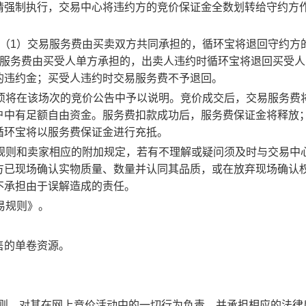
请强制执行，交易中心将违约方的竞价保证金全数划转给守约方
：（1）交易服务费由买卖双方共同承担的，循环宝将退回守约方
易服务费由买受人单方承担的，出卖人违约时循环宝将退回买受人
的违约金；买受人违约时交易服务费不予退回。
事项将在该场次的竞价公告中予以说明。竞价成交后，交易服务费
户中有足额自由资金。服务费扣款成功后，服务费保证金将释放
循环宝将以服务费保证金进行充抵。
规则和卖家相应的附加规定，若有不理解或疑问须及时与交易中
方已现场确认实物质量、数量并认同其品质，或在放弃现场确认
不承担由于误解造成的责任。
易规则》。
售的单卷资源。
规则，对其在网上竞价活动中的一切行为负责，并承担相应的法律