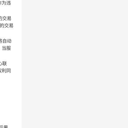
作为违
的交易
的交易
将自动
；当服
心联
权利同
后果。