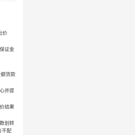
出价
保证金
全额货款
心并提
价结果
数划转
方不配