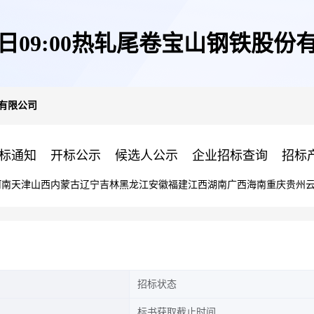
13日09:00热轧尾卷宝山钢铁股份
份有限公司
标通知
开标公示
候选人公示
企业招标查询
招标
河南
天津
山西
内蒙古
辽宁
吉林
黑龙江
安徽
福建
江西
湖南
广西
海南
重庆
贵州
招标状态
标书获取截止时间