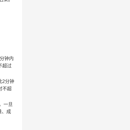
2分钟内
不超过
此2分钟
时不超
。一旦
量、成