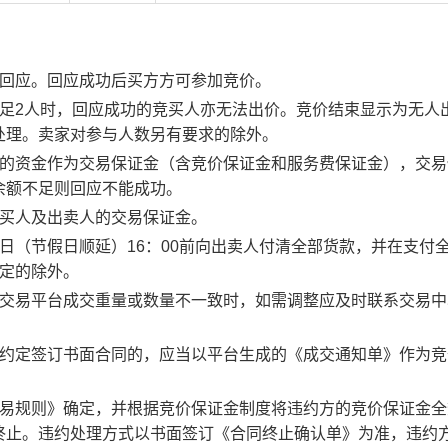
行回应。回应成功后买方方可参加竞价。
足2人时，回应成功的竞买人亦无法出价。竞价结束显示为无人
处理。卖家对参与人数另有要求的除外。
度的资金作为交易保证金（含竞价保证金和服务费保证金），交易
余额不足则回应不能成功。
竞买人及出卖人的交易保证金。
日（节假日顺延）16：00前向出卖人付清全部货款，并在支付
约定的除外。
子交易平台成交重量或数量不一致时，如需调整应及时联系交易中
。约定签订书面合同的，应当以平台生成的《成交通知单》作为竞
交易规则》确定，并根据竞价保证金制度将违约方的竞价保证金全
终止。违约处理方式以书面签订《合同终止确认单》为准，违约