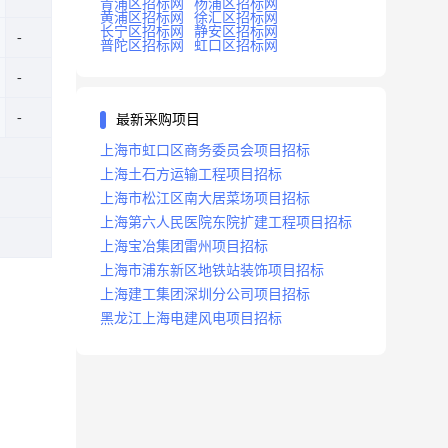
青浦区招标网
杨浦区招标网
黄浦区招标网
徐汇区招标网
长宁区招标网
静安区招标网
普陀区招标网
虹口区招标网
最新采购项目
上海市虹口区商务委员会项目招标
上海土石方运输工程项目招标
上海市松江区南大居菜场项目招标
上海第六人民医院东院扩建工程项目招标
上海宝冶集团雷州项目招标
上海市浦东新区地铁站装饰项目招标
上海建工集团深圳分公司项目招标
黑龙江上海电建风电项目招标