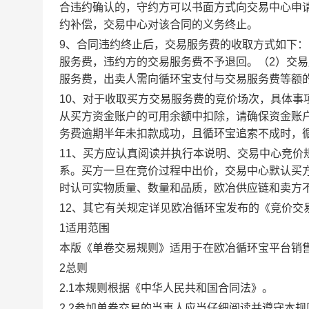
合违约确认的，守约方可以书面方式向交易中心申
约补偿，交易中心对该合同的义务终止。
9、合同违约终止后，交易服务费的收取方式如下
服务费，违约方的交易服务费不予退回。（2）交
服务费，出卖人需向循环宝支付与交易服务费等额
10、对于收取买方交易服务费的竞价场次，具体
从买方资金账户的可用余额中扣除，请确保资金账
务费逾期半年未扣款成功，且循环宝追索不成时，
11、买方应认真阅读并执行本说明、交易中心竞价
系。买方一旦在竞价过程中出价，交易中心默认买
时认可实物质量、数量和品质，欧冶供应链和卖方
12、其它有关规定详见欧冶循环宝发布的《竞价交
1适用范围
本版《单卷交易规则》适用于在欧冶循环宝平台销
2总则
2.1本规则根据《中华人民共和国合同法》。
2.2参加单卷交易的当事人应当仔细阅读并遵守本