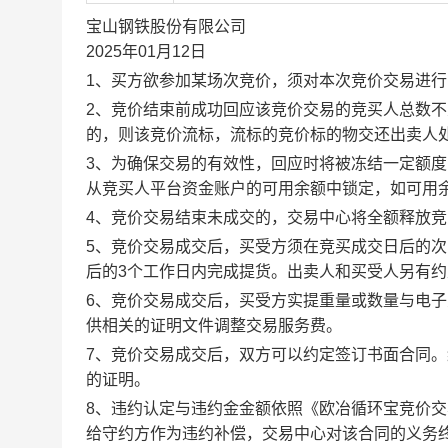
宝山钢铁股份有限公司
2025年01月12日
1、买方欲参加某场次竞价，须对本次竞价交易进
2、竞价结束前成功回应该竞价交易的竞买人总数不
的，则该竞价流标，流标的竞价标的物交还出卖人
3、为确保交易的有效性，回应时将被冻结一定额
从竞买人平台资金账户的可用余额中锁定，如可用
4、竞价交易结束未成交的，交易中心将全额释放
5、竞价交易成交后，买受方须在竞买成交日后的次
后的3个工作日内完成提货。出卖人和买受人另有
6、竞价交易成交后，买受方实提重量或数量与电
供相关的证明文件调整交易服务费。
7、竞价交易成交后，双方可以约定签订书面合同
的证明。
8、违约认定与违约金金额依照《欧冶循环宝竞价
给守约方作为违约补偿，交易中心对该合同的义务