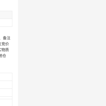
、备注
在竞价
实物质
地仓