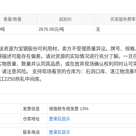
重量/数量
起拍价
买家服务费率
0吨
2676.00元/吨
无
、该资源为宝钢股份可利用材，卖方不受理质量异议。牌号、规格
源描述可能存在偏差。请对资源的实际情况进行充分了解。一旦
实物质量、数量并认同其品质，或在放弃现场确认权利同时认可
，请注意风险。 支持现场看货的仓库为：石洞口库、湛江物流基
江2250热轧中间库。
发票信息
增值税专用发票 13%
仓库地址
登录后显示
联系电话
登录后显示