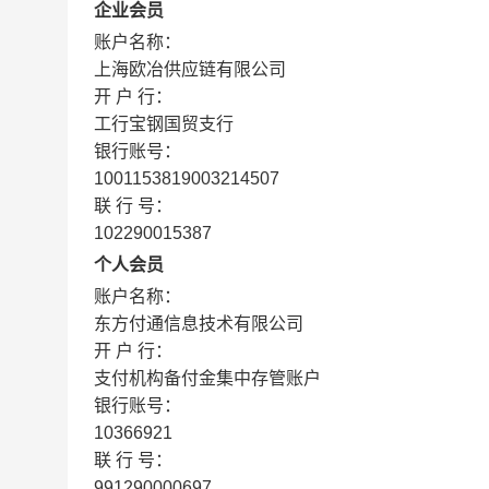
企业会员
账户名称：
上海欧冶供应链有限公司
开 户 行：
工行宝钢国贸支行
银行账号：
1001153819003214507
联 行 号：
102290015387
个人会员
账户名称：
东方付通信息技术有限公司
开 户 行：
支付机构备付金集中存管账户
银行账号：
10366921
联 行 号：
991290000697