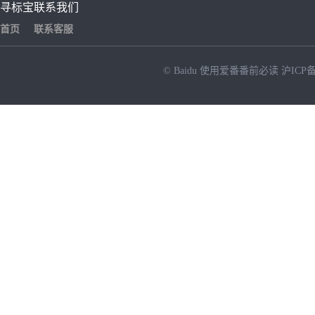
寻标宝
联系我们
首页
联系客服
© Baidu
使用爱番番前必读
沪ICP备
NEW
HOT
暂时没有搜索结果…