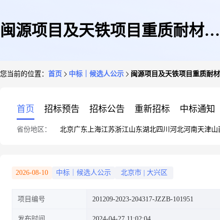
闽源项目及天铁项目重质耐材集
您当前的位置：
首页
中标｜候选人公示
闽源项目及天铁项目重质耐材
采中标候选人公示
首页
招标预告
招标公告
重新招标
中标通知
省份地区：
北京
广东
上海
江苏
浙江
山东
湖北
四川
河北
河南
天津
山
2026-08-10
中标｜候选人公示
北京市
|
大兴区
项目编号
201209-2023-204317-JZZB-101951
发布时间
2024-04-27 11:02:04