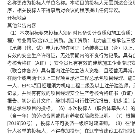
名称更改为投标人单位名称。本项目的投标人无需到达会议
序，相关投标人不得事后对会议的程序提出任何异议。
开标地点
其他公告内容
（1）本次招标要求投标人须同时具备设计资质和施工资质：
程）专业丙级(含)以上资质。施工资质：电力施工总承包三
《承装（修、试）电力设施许可证（承装类三级（含）以上
有效的安全生产许可证，无处罚期内的不良行为记录。具有
考核合格证（A证）；安全员具有有效的建筑施工企业专职安
（联合体各方）具有国内注册独立法人资格，且经营无异常
在两个或者两个以上工程项目承担工程总承包项目经理、施工
一人，EPC项目经理须为机电工程二级及以上注册建造师
记录，并具有有效的项目经理安全生产考核合格证书（B证
报告、初步设计文件，编制项目可行性研究报告、初步设计
程总承包项目的投标。（6）本次投标人（联合体牵头人）
（含一年）的劳动合同或具有养老保险缴费证明。（7）根
[2019]50号），投标人不可委派一级临时建造师。（8）在“信用中国”网站
行人名单的投标人，不得参加投标；在辽宁省建设工程招投