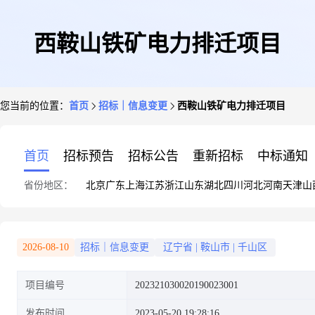
西鞍山铁矿电力排迁项目
您当前的位置：
首页
招标｜信息变更
西鞍山铁矿电力排迁项目
首页
招标预告
招标公告
重新招标
中标通知
省份地区：
北京
广东
上海
江苏
浙江
山东
湖北
四川
河北
河南
天津
山
2026-08-10
招标｜信息变更
辽宁省
|
鞍山市
|
千山区
项目编号
202321030020190023001
发布时间
2023-05-20 19:28:16