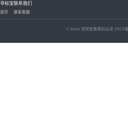
寻标宝
联系我们
首页
联系客服
© Baidu
使用爱番番前必读
沪ICP备
NEW
HOT
暂时没有搜索结果…