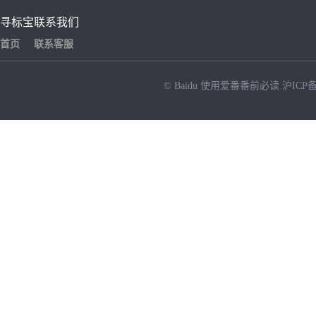
寻标宝
联系我们
首页
联系客服
© Baidu
使用爱番番前必读
沪ICP备
NEW
HOT
暂时没有搜索结果…