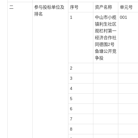
二
参与投标单位及
序号
资产名称
单元号
排名
1
中山市小榄
001
镇利生社区
观栏村第一
经济合作社
同德围2号
鱼塘公开竞
争投
2
3
4
5
6
7
8