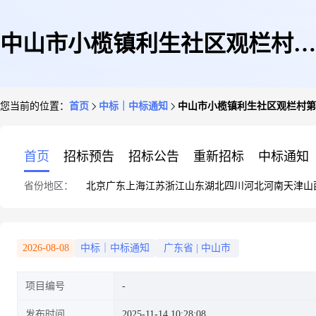
中山市小榄镇利生社区观栏村第
您当前的位置：
首页
中标｜中标通知
中山市小榄镇利生社区观栏村第
一经济合作社同德围2号鱼塘公
首页
招标预告
招标公告
重新招标
中标通知
省份地区：
北京
广东
上海
江苏
浙江
山东
湖北
四川
河北
河南
天津
山
开竞投结果公示
2026-08-08
中标｜中标通知
广东省
|
中山市
项目编号
发布时间
2025-11-14 10:28:08