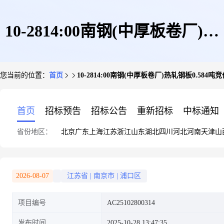
10-2814:00南钢(中厚板卷厂)热
您当前的位置：
首页
10-2814:00南钢(中厚板卷厂)热轧钢板0.584吨
轧钢板0.584吨竞价
首页
招标预告
招标公告
重新招标
中标通知
省份地区：
北京
广东
上海
江苏
浙江
山东
湖北
四川
河北
河南
天津
山
2026-08-07
江苏省
|
南京市
|
浦口区
项目编号
AC25102800314
发布时间
2025-10-28 13:47:35