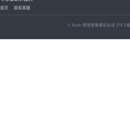
首页
联系客服
© Baidu
使用爱番番前必读
沪ICP备
NEW
HOT
暂时没有搜索结果…