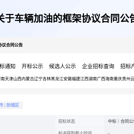
关于车辆加油的框架协议合同公
协议合同公告
标通知
开标公示
候选人公示
企业招标查询
招标
河南
天津
山西
内蒙古
辽宁
吉林
黑龙江
安徽
福建
江西
湖南
广西
海南
重庆
贵州
市
|
防城区
招标状态
中标｜合同公
标书获取截止时间