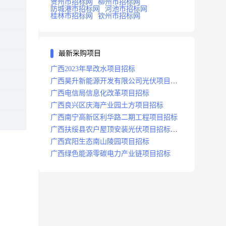
贺州市招标网
柳州市招标网
防城港市招标网
河池市招标网
桂林市招标网
钦州市招标网
最新采购项目
广西2023年旱改水项目招标
广西昊升新能源开发有限公司光伏项目招
标
广西电信局信息化改革项目招标
广西良兴区庆海产业园土方项目招标
广西南宁高新区利华路二期工程项目招标
广西扶绥县农户屋顶安装光伏项目招标公
告
广西宾阳生态南山陵园项目招标
广西绿色能源零碳电力产业链项目招标