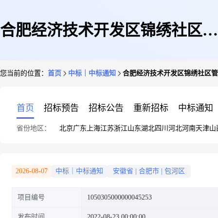
合肥经济技术开发区锦绣社区管
您当前的位置：
首页
中标｜中标通知
合肥经济技术开发区锦绣社区管
理委员会关于铭牌的网上超市采
首页
招标预告
招标公告
重新招标
中标通知
省份地区：
北京
广东
上海
江苏
浙江
山东
湖北
四川
河北
河南
天津
山
购项目成交公告
2026-08-07
中标｜中标通知
安徽省
|
合肥市
|
包河区
项目编号
1050305000000045253
发布时间
2022-08-23 00:00:00