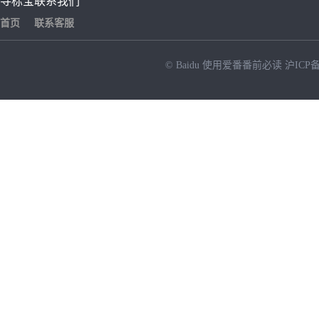
寻标宝
联系我们
首页
联系客服
© Baidu
使用爱番番前必读
沪ICP备
NEW
HOT
暂时没有搜索结果…