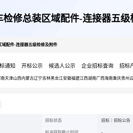
动车检修总装区域配件-连接器五
装区域配件-连接器五级检修及附件
标通知
开标公示
候选人公示
企业招标查询
招标
河南
天津
山西
内蒙古
辽宁
吉林
黑龙江
安徽
福建
江西
湖南
广西
海南
重庆
贵州
招标状态
招标｜招标公告
标书获取截止时间