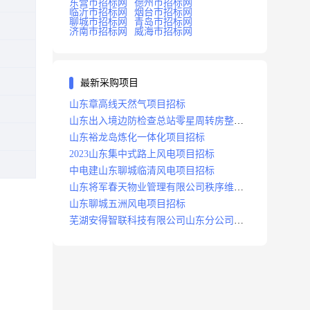
东营市招标网
德州市招标网
临沂市招标网
烟台市招标网
聊城市招标网
青岛市招标网
济南市招标网
威海市招标网
最新采购项目
山东章高线天然气项目招标
山东出入境边防检查总站零星周转房整修
项目招标中标
山东裕龙岛炼化一体化项目招标
2023山东集中式路上风电项目招标
中电建山东聊城临清风电项目招标
山东将军春天物业管理有限公司秩序维护
服务项目招标公告
山东聊城五洲风电项目招标
芜湖安得智联科技有限公司山东分公司济
南地区快递项目招标公告