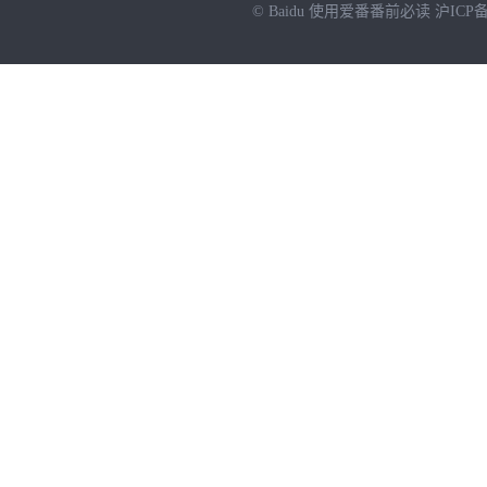
© Baidu
使用爱番番前必读
沪ICP备
NEW
HOT
暂时没有搜索结果…