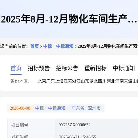
2025年8月-12月物化车间生产双
您当前的位置：
首页
中标｜中标通知
2025年8月-12月物化车间生
氧水询价采购结果公示
首页
招标预告
招标公告
重新招标
中标通知
省份地区：
北京
广东
上海
江苏
浙江
山东
湖北
四川
河北
河南
天津
山
2026-08-08
中标｜中标通知
广东省
|
深圳市
项目编号
YG25ZX0006652
发布时间
2025-08-21 15:46:55