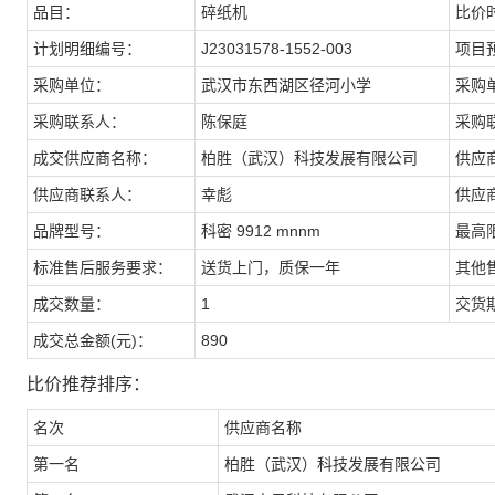
品目：
碎纸机
比价
计划明细编号：
J23031578-1552-003
项目
采购单位：
武汉市东西湖区径河小学
采购
采购联系人：
陈保庭
采购
成交供应商名称：
柏胜（武汉）科技发展有限公司
供应
供应商联系人：
幸彪
供应
品牌型号：
科密 9912 mnnm
最高
标准售后服务要求：
送货上门，质保一年
其他
成交数量：
1
交货期
成交总金额(元)：
890
比价推荐排序：
名次
供应商名称
第一名
柏胜（武汉）科技发展有限公司