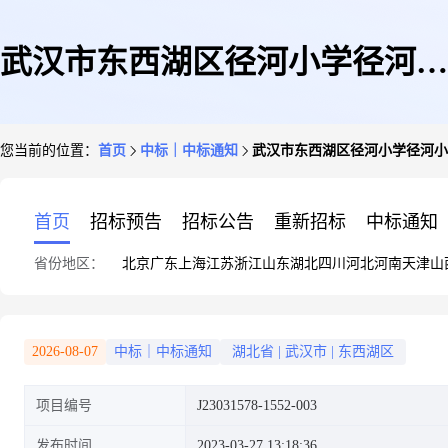
武汉市东西湖区径河小学径河小
您当前的位置：
首页
中标｜中标通知
武汉市东西湖区径河小学径河小
学碎纸机采购比价成交公告
首页
招标预告
招标公告
重新招标
中标通知
省份地区：
北京
广东
上海
江苏
浙江
山东
湖北
四川
河北
河南
天津
山
2026-08-07
中标｜中标通知
湖北省
|
武汉市
|
东西湖区
项目编号
J23031578-1552-003
发布时间
2023-03-27 13:18:36