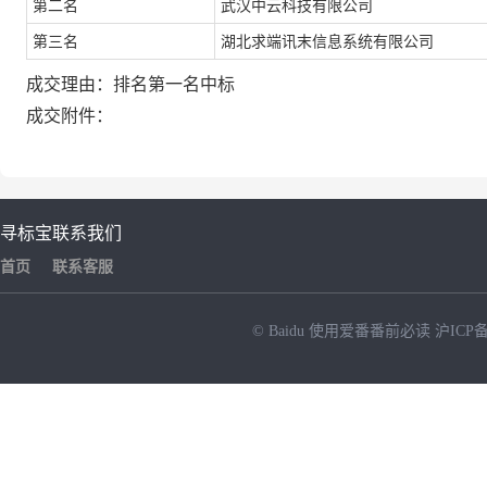
第二名
武汉中云科技有限公司
第三名
湖北求端讯末信息系统有限公司
成交理由：
排名第一名中标
成交附件：
寻标宝
联系我们
首页
联系客服
© Baidu
使用爱番番前必读
沪ICP备
NEW
HOT