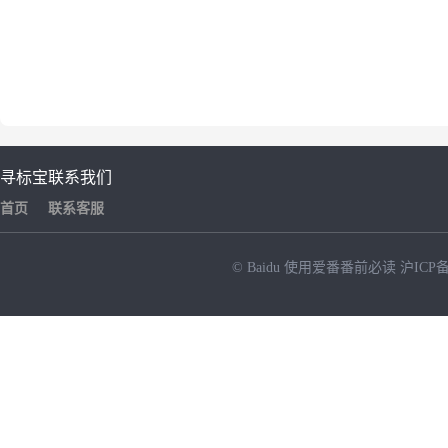
寻标宝
联系我们
首页
联系客服
© Baidu
使用爱番番前必读
沪ICP备
NEW
HOT