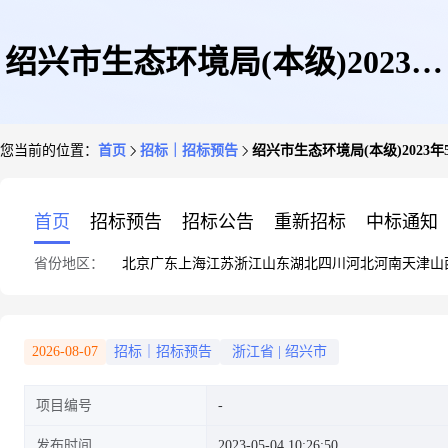
绍兴市生态环境局(本级)2023年
您当前的位置：
首页
招标｜招标预告
绍兴市生态环境局(本级)2023
5月至12月政府采购意向
首页
招标预告
招标公告
重新招标
中标通知
省份地区：
北京
广东
上海
江苏
浙江
山东
湖北
四川
河北
河南
天津
山
2026-08-07
招标｜招标预告
浙江省
|
绍兴市
项目编号
发布时间
2023-05-04 10:26:50