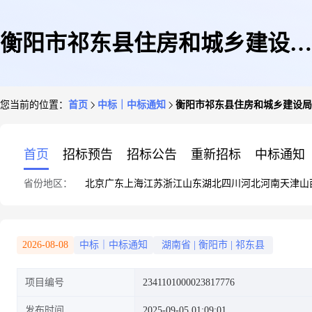
衡阳市祁东县住房和城乡建设局
您当前的位置：
首页
中标｜中标通知
衡阳市祁东县住房和城乡建设局
关于量仪的网上超市采购项目成
首页
招标预告
招标公告
重新招标
中标通知
省份地区：
北京
广东
上海
江苏
浙江
山东
湖北
四川
河北
河南
天津
山
交公告
2026-08-08
中标｜中标通知
湖南省
|
衡阳市
|
祁东县
项目编号
2341101000023817776
发布时间
2025-09-05 01:09:01