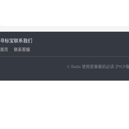
寻标宝
联系我们
首页
联系客服
© Baidu
使用爱番番前必读
沪ICP备
NEW
HOT