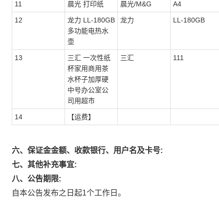
11
晨光 打印纸
晨光/M&G
A4
12
龙力 LL-180GB
龙力
LL-180GB
多功能电热水
壶
13
三汇 一次性纸
三汇
111
杯家用商用茶
水杯子加厚硬
中号办公室公
司用超市
14
【运费】
六、保证金金额、收款银行、用户名及卡号:
七、其他补充事宜:
八、公告期限:
自本公告发布之日起1个工作日。