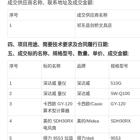
成交供应商名称、联系地址及成交金额:
序号
成交供应商名称
1
祁东县剑桥文具店
四、项目用途、简要技术要求及合同履行日期:
五、成交标的名称、规格型号、数量、单价、成交金额:
序号
标的名称
品牌
规格型号
1
深达威 量仪
深达威
510G
2
深达威 量仪
深达威
SW-Q100
3
卡西欧 GY-120
卡西欧/Casio
GY-120
算术型计算器
4
美的 SDH30RX
美的/Midea
SDH30RX
电风扇
5
得力 9553 垃圾
得力/deli
9553