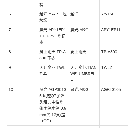
桶
6
越洋 YY-15L 垃
越洋
YY-15L
圾袋
7
晨光 APY1EP1
晨光/M&G
APY1EP11
1 PU/PVC笔记
本
8
爱上雨天 TP-A
爱上雨天
TP-A800
800 雨衣
9
天玮伞业 TWL
天玮伞业/TIAN
TWLZ
Z 伞
WEI UMBRELL
A
10
晨光 AGP3010
晨光/M&G
AGP30105
5 风速Q7子弹
头经典中性笔
签字笔水笔 0.5
mm黑 12支/盒
（CG）