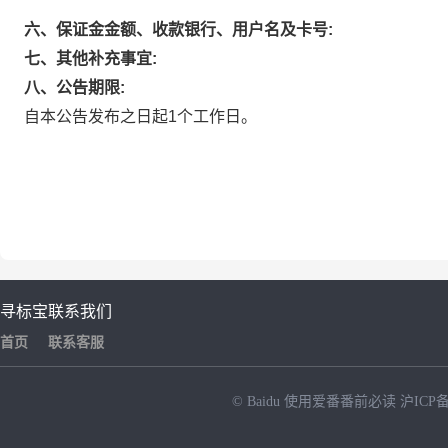
六、保证金金额、收款银行、用户名及卡号:
七、其他补充事宜:
八、公告期限:
自本公告发布之日起1个工作日。
寻标宝
联系我们
首页
联系客服
© Baidu
使用爱番番前必读
沪ICP备