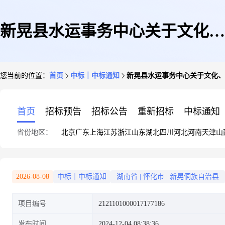
新晃县水运事务中心关于文化、
您当前的位置：
首页
中标｜中标通知
新晃县水运事务中心关于文化、
体育用品和器材批发服务的网上
首页
招标预告
招标公告
重新招标
中标通知
省份地区：
北京
广东
上海
江苏
浙江
山东
湖北
四川
河北
河南
天津
山
超市采购项目成交公告
2026-08-08
中标｜中标通知
湖南省
|
怀化市
|
新晃侗族自治县
项目编号
2121101000017177186
发布时间
2024-12-04 08:38:36