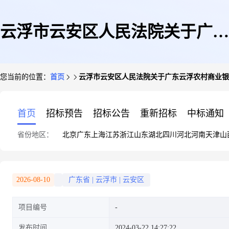
云浮市云安区人民法院关于广东
您当前的位置：
首页
云浮市云安区人民法院关于广东云浮农村商业银行
云浮农村商业银行股份有限公司
首页
招标预告
招标公告
重新招标
中标通知
省份地区：
北京
广东
上海
江苏
浙江
山东
湖北
四川
河北
河南
天津
山
的股金24222股(第二次拍卖)的
2026-08-10
广东省
|
云浮市
|
云安区
项目编号
公告
发布时间
2024-03-22 14:27:22