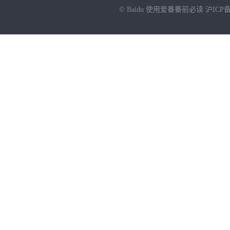
© Baidu
使用爱番番前必读
沪ICP备
NEW
HOT
暂时没有搜索结果…