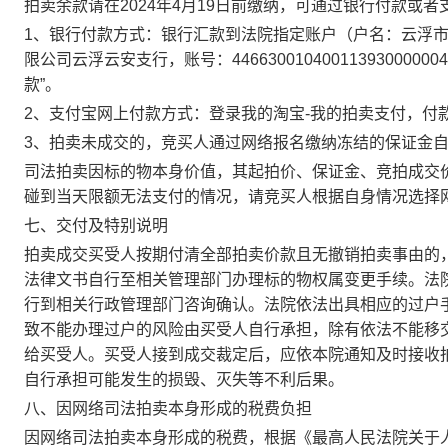
拍卖余款请在
2024年4月19日前缴纳，可通过银行付款或
1、银行付款方式：银行汇款到法院指定账户（户名：云浮
限公司云浮云安支行，
账号：
44663001040011393000
款
”。
2、支付宝网上付款方式：登录我的淘宝-我的拍卖支付，付
3、拍卖未成交的，竞买人通过网络报名缴纳冻结的保证金
司法拍卖因标的物本身价值，其起拍价、保证金、竞拍成交
碰到当天限额无法支付的情况，请竞买人根据自身情况选择
七、交付及特别说明
拍卖成交买受人按期付清全部拍卖价款且无撤销拍卖事由的
法律文书自行至相关管理部门办理标的物权属变更手续。法
行到相关行政管理部门咨询确认。法院依法出具相应的过户
致不能办理过户的风险由买受人自行承担，除有依法不能移
给买受人。买受人接到成交裁定后，应依本院通知及时接收
自行承担可能发生的损毁、灭失等不利后果。
八、因网络司法拍卖本身形成的税费负担
因网络司法拍卖本身形成的税费，根据《最高人民法院关于