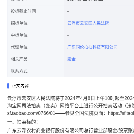
投标截止时间
招标单位
云浮市云安区人民法院
中标单位
代理单位
广东同伦拍拍科技有限公司
相关产品
股金
联系方式
正文内容
云浮市云安区人民法院将于
2024
年
4
月
8
日
上午
10时
起
至
202
淘宝网司法拍卖
（变卖）
网络平台上进行公开拍卖活动（法
sf.taobao.com/0766/01——参见全国法院页面：https://sf.ta
一、
拍卖标的：
广东云浮农村商业银行股份有限公司总行营业部股金
/股票账