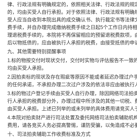
律、行政法规有明确规定的，依照相关法律、行政法规的规
的，均由买受人自行承担。对于依照法律、行政法规有明确
受人应当自收到本院出具的成交确认书、执行裁定书等法律
费手续，并自办理完成缴纳税费手续之日起5个工作日内持
理退税费手续的，本院将不再保留相应的预留退税费款项，
后以物抵债的，应由被执行人承担的税费，由接受抵债的申
九、其他需要特别提醒事项
1.标的物按交付时现状交付，交付时实物与评估报告不一致
均由买受人承担。
2.因拍卖标的现状及存在瑕疵等原因不能或者延迟办理过户
的任何承诺，不承担办理二次过户涉及的依法非应由被执行
3.标的物过户登记手续由买受人自行办理，除因网络司法拍
行人承担的税费部分外，办理过程中所涉及的其他一切税、
由买受人承担。上述已列举的或未列举的具体费用请竞买人
4.本院对拍卖财产进行司法处置及委托网络司法拍卖辅助机
费用，请各竞买人务必提高警惕，谨防受骗，以免造成不必
十、司法拍卖辅助工作收费标准及方式