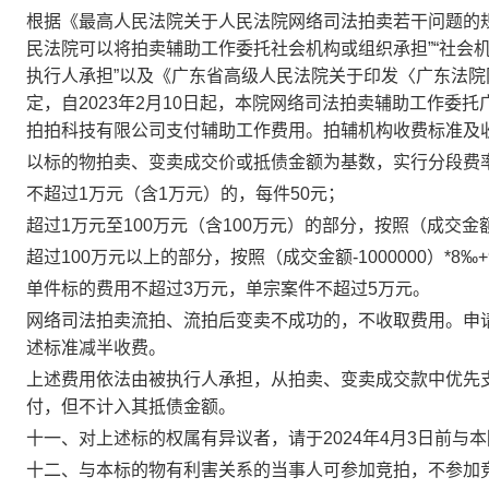
根据《最高人民法院关于人民法院网络司法拍卖若干问题的
民法院可以将拍卖辅助工作委托社会机构或组织承担”“社会
执行人承担”以及《广东省高级人民法院关于印发〈广东法
定，自2023年2月10日起，本院网络司法拍卖辅助工作委
拍拍科技有限公司支付辅助工作费用。拍辅机构收费标准及
以标的物拍卖、变卖成交价或抵债金额为基数，实行分段费
不超过
1万元（含1万元）的，每件50元；
超过
1万元至100万元（含100万元）的部分，按照（成交金额-1
超过
100万元以上的部分，按照（成交金额-1000000）*8‰+
单件标的费用不超过
3万元，单宗案件不超过5万元。
网络司法拍卖流拍、流拍后变卖不成功的，不收取费用。申
述标准减半收费。
上述费用依法由被执行人承担，从拍卖、变卖成交款中优先
付，但不计入其抵债金额
。
十一、对上述标的权属有异议者，请于
2024年4月3日前
与本
十二、与本标的物有利害关系的当事人可参加竞拍，不参加