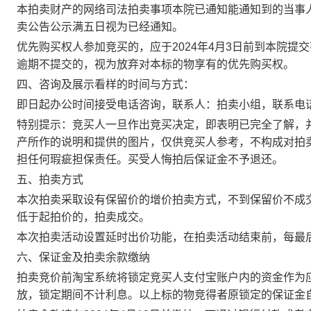
本拍卖财产的网络司法拍卖事项本院已通知能通知到的当事
卖公告公示满五日视为已经通知。
优先购买权人参加竞买的，应于
2024年4月3日前
到本院提交
逾期不提交的，视为放弃对本标的物享有的优先购买权。
四、咨询及展示看样的时间与方式：
即日起办公时间接受电话咨询，联系人：拍卖小组，联系电
特别提示：竞买人一旦作出竞买决定，即表明已完全了解，
产所作的说明和提供的图片，仅供竞买人参考，不构成对拍
担任何瑕疵担保责任。买受人悔拍后保证金不予退还。
五、拍卖方式
本次拍卖采取设有保留价的增价拍卖方式，不到保留价不成
低于起拍价的，拍卖成交。
本次拍卖活动设置延时出价功能，在拍卖活动结束前，每最
六、保证金及拍卖余款缴纳
拍卖竞价前淘宝系统将锁定竞买人支付宝账户内的资金作为
放，锁定期间不计利息。以上标的物竞得者原锁定的保证金