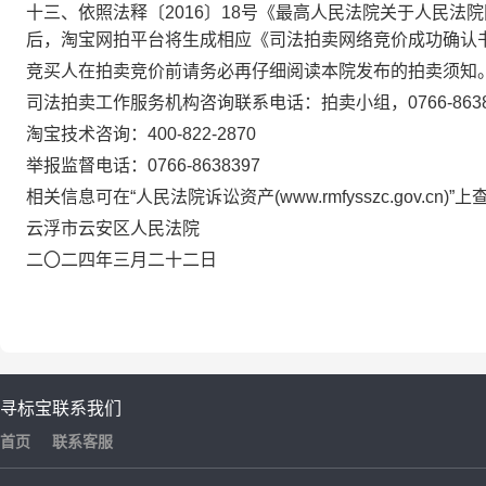
十三、依照法释〔
2016〕18号《最高人民法院关于人民
后，淘宝网拍平台将生成相应《司法拍卖网络竞价成功确认
竞买人在拍卖竞价前请务必再仔细阅读本院发布的拍卖须知
司法拍卖工作服务机构咨询联系电话：拍卖小组，
0766-863
淘宝技术咨询：
400-822-2870
举报监督电话：
0766-8638397
相关信息可在
“人民法院诉讼资产(www.rmfysszc.gov.cn)”
云浮市云安区人民法院
二〇
二四
年
三
月
二十二
日
寻标宝
联系我们
首页
联系客服