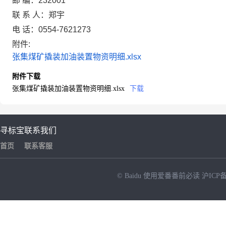
邮 编：
232001
联 系 人：
郑宇
电 话：
0554-7621273
附件:
张集煤矿撬装加油装置物资明细.xlsx
附件下载
张集煤矿撬装加油装置物资明细.xlsx
下载
寻标宝
联系我们
首页
联系客服
© Baidu
使用爱番番前必读
沪ICP备
NEW
HOT