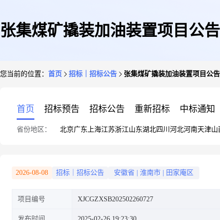
张集煤矿撬装加油装置项目公告
您当前的位置：
首页
招标｜招标公告
张集煤矿撬装加油装置项目公告
首页
招标预告
招标公告
重新招标
中标通知
省份地区：
北京
广东
上海
江苏
浙江
山东
湖北
四川
河北
河南
天津
山
2026-08-08
招标｜招标公告
安徽省
|
淮南市
|
田家庵区
项目编号
XJCGZXSB202502260727
发布时间
2025-02-26 19:23:30