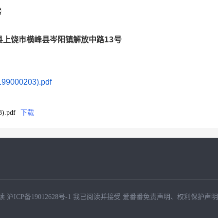
号
上饶市横峰县岑阳镇解放中路13号
00203).pdf
.pdf
下载
读
沪ICP备19012628号-1
我已阅读并接受
爱番番免责声明
、
权利保护声明