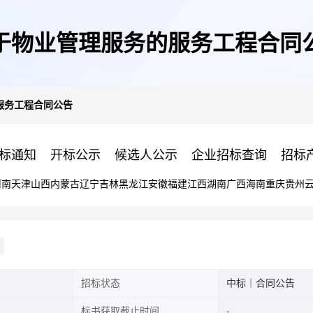
于物业管理服务的服务工程合同
服务工程合同公告
标通知
开标公示
候选人公示
企业招标查询
招标
河南
天津
山西
内蒙古
辽宁
吉林
黑龙江
安徽
福建
江西
湖南
广西
海南
重庆
贵州
招标状态
中标｜合同公告
标书获取截止时间