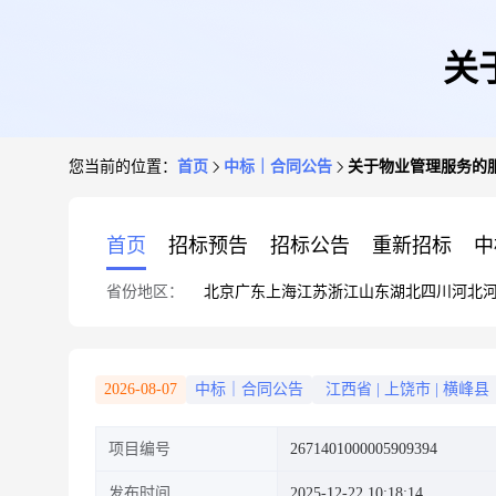
关
您当前的位置：
首页
中标｜合同公告
关于物业管理服务的
首页
招标预告
招标公告
重新招标
中
省份地区：
北京
广东
上海
江苏
浙江
山东
湖北
四川
河北
2026-08-07
中标｜合同公告
江西省
|
上饶市
|
横峰县
项目编号
2671401000005909394
发布时间
2025-12-22 10:18:14