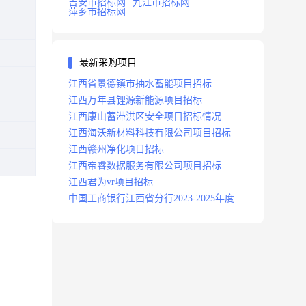
吉安市招标网
九江市招标网
萍乡市招标网
最新采购项目
江西省景德镇市抽水蓄能项目招标
江西万年县锂源新能源项目招标
江西康山蓄滞洪区安全项目招标情况
江西海沃新材料科技有限公司项目招标
江西赣州净化项目招标
江西帝睿数据服务有限公司项目招标
江西君为vr项目招标
中国工商银行江西省分行2023-2025年度补
充医疗保险项目招标公告