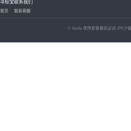
寻标宝
联系我们
首页
联系客服
© Baidu
使用爱番番前必读
沪ICP备
NEW
HOT
暂时没有搜索结果…