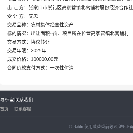
出 让 方：张家口市崇礼区高家营镇北窝铺村股份经济合作社
受 让 方：艾忠
交易品种：农村集体经营性资产
标的情况：出让面积--亩、项目所在位置高家营镇北窝铺村
交易方式：协议转让
交易年限：2025年
成交价格：100000.00元
合同价款支付方式：一次性付清
寻标宝
联系我们
首页
联系客服
© Baidu
使用爱番番前必读
沪ICP备