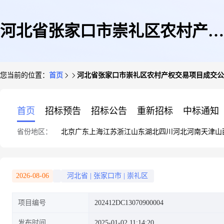
河北省张家口市崇礼区农村产权
您当前的位置：
首页
河北省张家口市崇礼区农村产权交易项目成交公
交易项目成交公告
首页
招标预告
招标公告
重新招标
中标通知
省份地区：
北京
广东
上海
江苏
浙江
山东
湖北
四川
河北
河南
天津
山
2026-08-06
河北省
|
张家口市
|
崇礼区
项目编号
202412DC13070900004
发布时间
2025-01-02 11:14:20