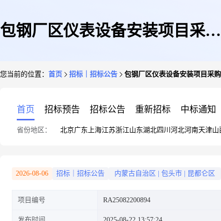
包钢厂区仪表设备安装项目采购
您当前的位置：
首页
招标｜招标公告
包钢厂区仪表设备安装项目采购
公告(宝武清洁能源有限公司-宝
首页
招标预告
招标公告
重新招标
中标通知
省份地区：
北京
广东
上海
江苏
浙江
山东
湖北
四川
河北
河南
天津
山
锐特)
2026-08-06
招标｜招标公告
内蒙古自治区
|
包头市
|
昆都仑区
项目编号
RA25082200894
发布时间
2025-08-22 13:57:24