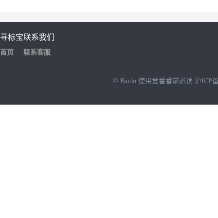
寻标宝
联系我们
首页
联系客服
© Baidu
使用爱番番前必读
沪ICP备
NEW
HOT
暂时没有搜索结果…