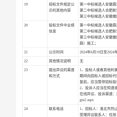
1
9
招标文件规定公
第一
中标候
选人
安徽霖
示的其他内容
第二
中标候选人
合肥新
第三
中标候选人
安徽傲
20
投标文件中业绩
第一
中标
候选人
安徽霖
信息
第二
中标候选人
合肥新
第三
中标候选人
安徽傲
路）施工
；
2
1
公示时间
2024年
6
月
19
日至
2024
2
2
其他情况说明
无
2
3
提出异议的渠道
1、投标人或者其他利
和方式
期间向招标人或招标代
复前，应当暂停招标投
2、投诉人应当在知道
在线异议、投诉渠道：
gin2.aspx
2
4
联系电话
1、招标人：
淮北市烈
受理异议联系人：
任旭