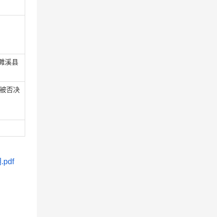
；濉溪县
被否决
pdf