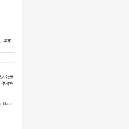
、华宇
选人公示
；作出答
r_hb/lo