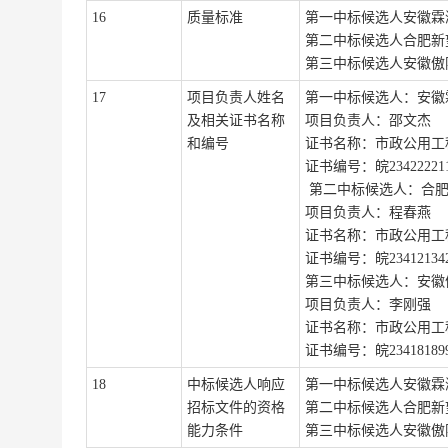
1
6
质量标准
第一中标候选
人
安徽霖
第二
中标候选人
合肥新
第三
中标候选人
安徽傲
1
7
项目
负责人
姓名
第一
中标候选人
：
安徽
及相关证书名称
项目
负责人
：邵文杰
和编号
证书名称：市政公用工
证书
编号：皖
23422221
第
二
中标候选人
：
合
项目
负责人
：程春燕
证书名称：市政公用工
证书编号：
皖
23412134
第
三
中标候选人
：
安徽
项目
负责人
：
李刚强
证书名称：
市政公用工
证书编号：
皖
23418189
1
8
中标候选人响应
第一
中标候选人
安徽霖
招标文件的资格
第二
中标候选人
合肥新
能力条
件
第三
中标候选人
安徽傲