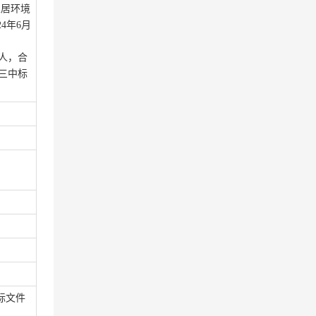
人居环境
24年
6
月
人
，
合
三中标
标文件