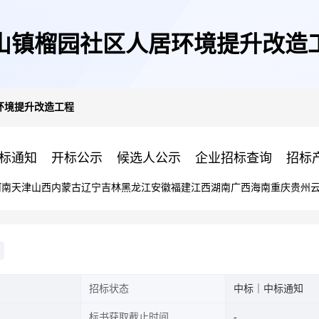
山镇榴园社区人居环境提升改造
环境提升改造工程
标通知
开标公示
候选人公示
企业招标查询
招标
河南
天津
山西
内蒙古
辽宁
吉林
黑龙江
安徽
福建
江西
湖南
广西
海南
重庆
贵州
招标状态
中标｜中标通知
标书获取截止时间