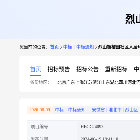
烈
您当前的位置：
首页
中标｜中标通知
烈山镇榴园社区人居
首页
招标预告
招标公告
重新招标
中
省份地区：
北京
广东
上海
江苏
浙江
山东
湖北
四川
河北
2026-08-09
中标｜中标通知
安徽省
|
淮北市
|
烈山区
项目编号
HBGC24093
发布时间
2024-06-19 18:41:10