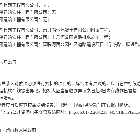
渤建筑工程有限公司
：无；
望建筑安装工程有限公司
：无；
阳建筑工程有限公司
：无；
渤建筑工程有限公司
：
萧县鸿运混凝土有限公司附属工程
；
望建筑安装工程有限公司
：丰
乐河公园道路排水施工工程；
阳建筑工程有限公司
：国联河西公园社区道路建设项目（学院路、跃进路
年
6
月
21
日
害关系人对依法必须进行招标的项目的评标结果有异议的，应当在中标候
理机构在线提出异议。招标人应当自收到异议之日起3日内在线作出答复
标活动。
或者应当知道其权益受到侵害之日起十日内向监管部门在线提出投诉。
淮北市公共资源电子交易系统网址：
http://60.172.200.230:4454/HBTPbidde
山区烈山镇人民政府