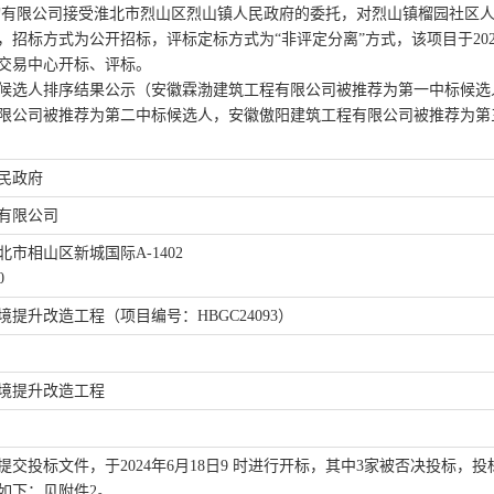
询有限公司
接受
淮北市烈山区烈山镇人民政府
的委托，对
烈山镇榴园社区
，
招标方式为公开招标
，
评标定标方式为
“
非
评定分离
”方式，该项目于20
交易中心开标、评标。
候选人排序结果公示
（
安徽霖渤建筑工程有限公司
被推荐为第一中标候选
限公司
被推荐为第二中标候选人
，
安徽傲阳建筑工程有限公司
被推荐为第
民政府
有限公司
北市相山区新城国际
A-1402
0
境提升改造工程
（
项目编号：
HBGC24093）
境提升改造工程
提交投标文件，于
2024年
6
月
18
日
9 时进行开标，其中
3
家被否决投标，投
如下：
见附件
2
。