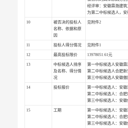
经评审：
安徽霖渤建筑
为第二中标候选人
，
安
10
被否决的投标人
见附件
2
名称、依据和原
因
11
投标人得分情况
见附件
1
1
2
最高投标限价
13978051.61元
1
3
中标候选人排序
第一中标候选人
安徽霖
及名称
、得分情
第二中标候选人
合肥新
况
第三中标候选人
安徽傲
1
4
投标报价
第一中标候选人
：
安徽
第二中标候选人
：
合肥
第三中标候选人
：
安徽
1
5
工期
第一中标候选人
：
安徽
第二中标候选人
：
合肥
第三中标候选人
：
安徽