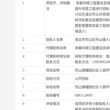
1
项目开、评标概
安徽华顺工程建设咨
况
提升改造工程
进行招标
18
日在淮北市公共资源
经评标委员会推荐中标
肥新望建筑安装工程有
候选人）
2
招标人名称
淮北市烈山区烈山镇人
3
代理机构名称
安徽华顺工程建设咨询
4
代理机构地址和
招标代理机构地址：
淮
联系方式
联系
方式
：
1396589228
5
项目名称
烈山镇榴园社区人居环
6
招标方式
公开招标
7
标段名称
烈山镇榴园社区人居环
8
标段编号
HBGC24093
9
评标情况
该项目共有
50
家投标人
被否决的具体原因分别