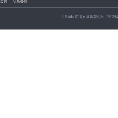
首页
联系客服
© Baidu
使用爱番番前必读
沪ICP备
NEW
HOT
暂时没有搜索结果…