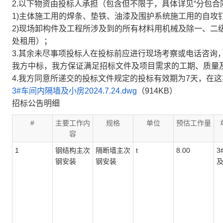
2.以下物资由投标人承担（包含但不限于，具体详见“分包合
1)主体施工用的焊条、垫铁、油漆及围护系统施工用的自攻
2)现场卸构件及工程所涉及到的所有材料用机械及除一、二
处租用）；
3.其余未尽事项投标人在投标前应进行现场考察或电话咨询
我方中标，我方保证满足招标文件及项目需求的工期、质量
4.我方同意所递交的投标文件规定的投标有效期为7天，在
3#车间内隔墙及小房2024.7.24.dwg
（914KB）
招标公告明细
#
主要工作内
规格
单位
预估工作量
容
1
钢结构主次
隔断墙主次
t
8.00
3
钢安装
钢安装