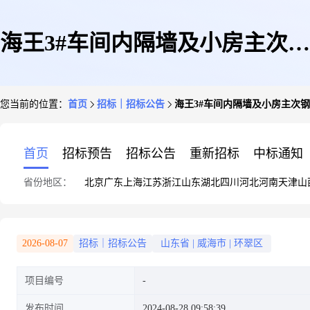
海王3#车间内隔墙及小房主次钢
您当前的位置：
首页
招标｜招标公告
海王3#车间内隔墙及小房主次
及围护安装
首页
招标预告
招标公告
重新招标
中标通知
省份地区：
北京
广东
上海
江苏
浙江
山东
湖北
四川
河北
河南
天津
山
2026-08-07
招标｜招标公告
山东省
|
威海市
|
环翠区
项目编号
发布时间
2024-08-28 09:58:39