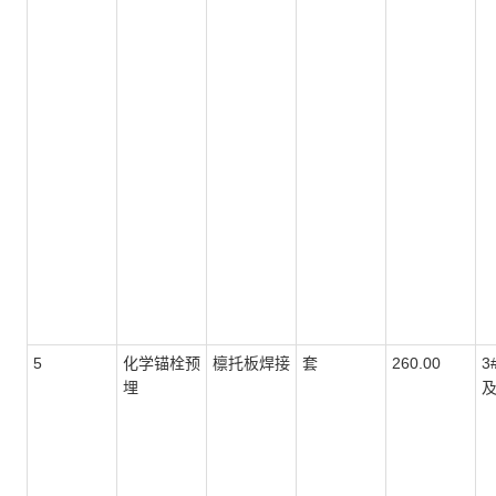
5
化学锚栓预
檩托板焊接
套
260.00
3
埋