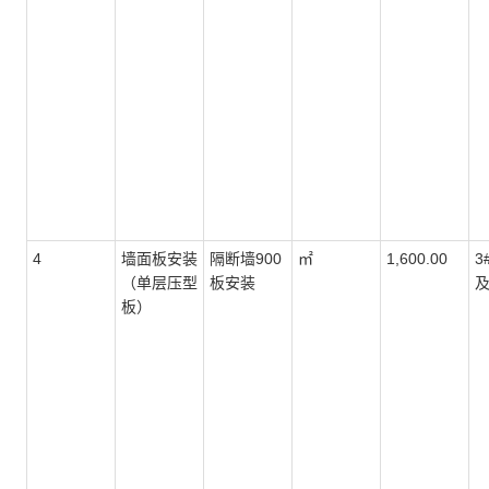
4
墙面板安装
隔断墙900
㎡
1,600.00
3
（单层压型
板安装
板）