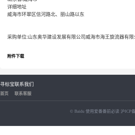
详细地址
威海市环翠区信河路北、丽山路以东
采购单位:山东奥华建设发展有限公司威海市海王旋流器有
附件下载
寻标宝
联系我们
首页
联系客服
© Baidu
使用爱番番前必读
沪ICP备
NEW
HOT