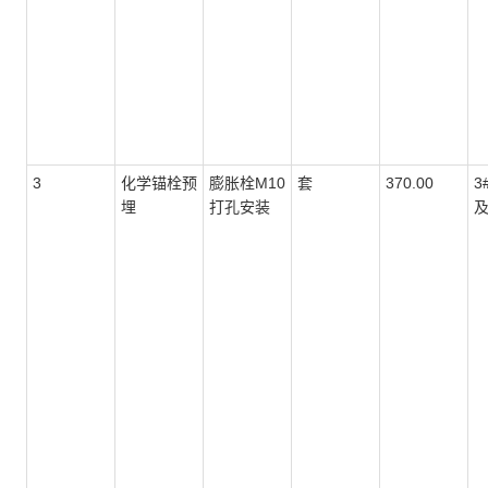
3
化学锚栓预
膨胀栓M10
套
370.00
3
埋
打孔安装