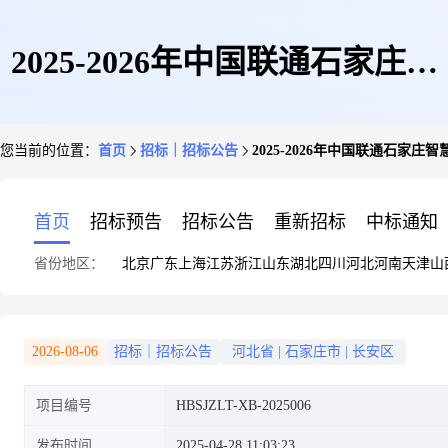
2025-2026年中国联通石家庄智
您当前的位置：
首页
招标｜招标公告
2025-2026年中国联通石家
慧客服北方一中心网络代维服务
首页
招标预告
招标公告
重新招标
中标通知
省份地区：
北京
广东
上海
江苏
浙江
山东
湖北
四川
河北
河南
天津
山
项目(二次)询比采购公告
2026-08-06
招标｜招标公告
河北省
|
石家庄市
|
长安区
项目编号
HBSJZLT-XB-2025006
发布时间
2025-04-28 11:03:23