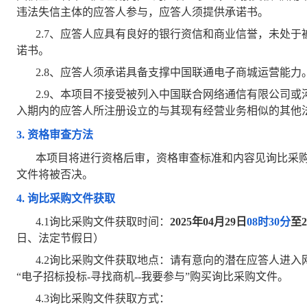
违法失信主体的应答人参与，应答人须提供承诺书。
2.7
、应答人应具有良好的银行资信和商业信誉，未处于
诺书。
2.8
、应答人须承诺具备支撑中国联通电子商城运营能力
2.9
、本项目不接受被列入中国联合网络通信有限公司或
入期内的应答人所注册设立的与其现有经营业务相似的其他
3.
资格审查方法
本项目将进行资格后审，资格审查标准和内容见询比采购
文件将被否决。
4.
询比采购文件获取
4.1
询比采购文件获取时间：
2025年04月29日
08时30分
至2
日、法定节假日）
4.2
询比采购文件获取地点：请有意向的潜在应答人进入
“电子招标投标-寻找商机--我要参与”购买询比采购文件。
4.3
询比采购文件获取方式：