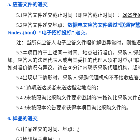
5.
应答文件的递交
5.1
应答文件递交截止时间（即应答截止时间）：
2025年
5.2
应答文件递交地点：
数据电文应答文件通过“联通智慧供应链平
l/index.jhtml）“电子招标投标”
递交。
注：当所有应答人电子应答文件唱价解密异常时，则推
5.3
本项目将于上述同一时间、地点进行唱价，采购人/
加。应答人的法定代表人或者其委托的代理人须准时登录“联
如对唱价情况有异议，请在30分钟内联系采购代理机构，超
5.4
出现以下情形时，采购人/采购代理机构不予接收应答
5.4.1
逾期送达或者未送达指定地点的；
5.4.2
未按照询比采购文件要求密封的/未按询比采购文件
5.4.3
未按照本公告要求获得本项目询比采购文件的。
6.
样品的递交
6.1
样品递交的时间、地点：
/
6.2
检测相关费用：
/