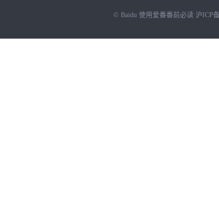
© Baidu
使用爱番番前必读
沪ICP备
NEW
HOT
暂时没有搜索结果…