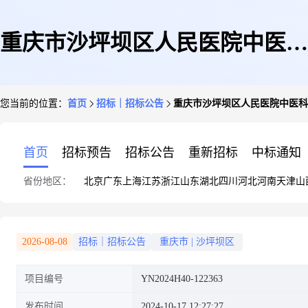
重庆市沙坪坝区人民医院中医科
您当前的位置：
首页
招标｜招标公告
重庆市沙坪坝区人民医院中医科
住院部文化墙服务网上询比公告
首页
招标预告
招标公告
重新招标
中标通知
省份地区：
北京
广东
上海
江苏
浙江
山东
湖北
四川
河北
河南
天津
山
2026-08-08
招标｜招标公告
重庆市
|
沙坪坝区
项目编号
YN2024H40-122363
发布时间
2024-10-17 12:27:27