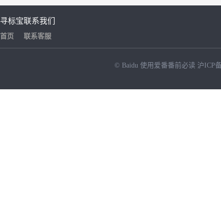
寻标宝
联系我们
首页
联系客服
© Baidu
使用爱番番前必读
沪ICP备
NEW
HOT
暂时没有搜索结果…