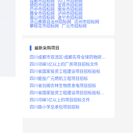
成都市招标网
内江市招标网
德阳市招标网
宜宾市招标网
巴中市招标网
南充市招标网
雅安市招标网
泸州市招标网
眉山市招标网
遂宁市招标网
凉山彝族自治州招标网
达州市招标网
攀枝花市招标网
广元市招标网
最新采购项目
四川成都市双流区/成都先导全球药物研发
生产基地(一期)(dj)项目招标标段
四川邛崃5亿以上的厂房项目招标文件
四川省国家投资工程建设项目招标投标
四川能投广元燃机工程项目招标
四川省剑阁农林生物质发电项目招标
四川省国家投资工程建设项目招标投标
2008年版
四川邛崃5亿以上的项目招标文件
四川路小学总承包项目招标