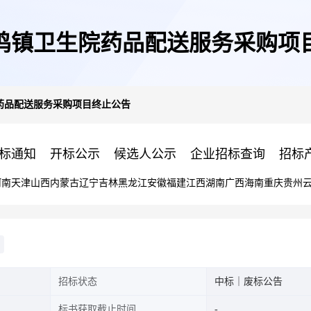
鸣镇卫生院药品配送服务采购项
药品配送服务采购项目终止公告
标通知
开标公示
候选人公示
企业招标查询
招标
河南
天津
山西
内蒙古
辽宁
吉林
黑龙江
安徽
福建
江西
湖南
广西
海南
重庆
贵州
招标状态
中标｜废标公告
标书获取截止时间