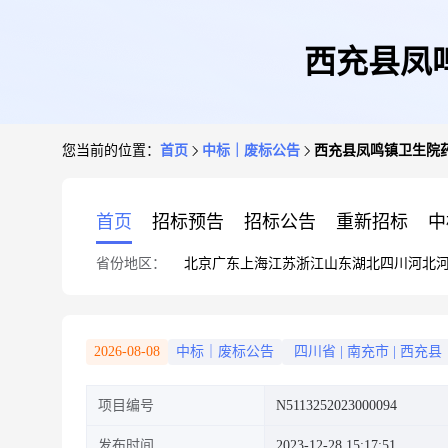
西充县凤
您当前的位置：
首页
中标｜废标公告
西充县凤鸣镇卫生院
首页
招标预告
招标公告
重新招标
中
省份地区：
北京
广东
上海
江苏
浙江
山东
湖北
四川
河北
2026-08-08
中标｜废标公告
四川省
|
南充市
|
西充县
项目编号
N5113252023000094
发布时间
2023-12-28 15:17:51