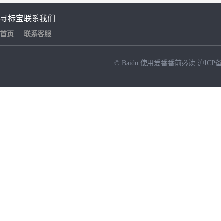
寻标宝
联系我们
首页
联系客服
© Baidu
使用爱番番前必读
沪ICP备
NEW
HOT
暂时没有搜索结果…