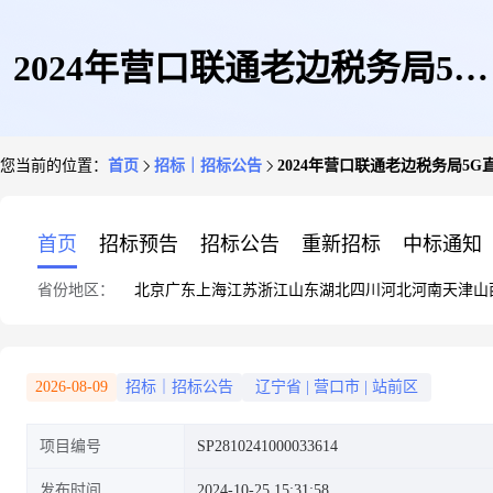
2024年营口联通老边税务局5G
您当前的位置：
首页
招标｜招标公告
2024年营口联通老边税务局5
直播室融资租赁项目比选公告
首页
招标预告
招标公告
重新招标
中标通知
省份地区：
北京
广东
上海
江苏
浙江
山东
湖北
四川
河北
河南
天津
山
2026-08-09
招标｜招标公告
辽宁省
|
营口市
|
站前区
项目编号
SP2810241000033614
发布时间
2024-10-25 15:31:58