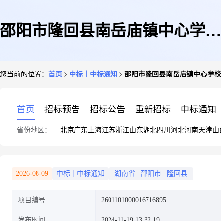
邵阳市隆回县南岳庙镇中心学校
您当前的位置：
首页
中标｜中标通知
邵阳市隆回县南岳庙镇中心学校
关于文化、体育用品和器材批发
首页
招标预告
招标公告
重新招标
中标通知
省份地区：
北京
广东
上海
江苏
浙江
山东
湖北
四川
河北
河南
天津
山
服务的网上超市采购项目成交公
2026-08-09
中标｜中标通知
湖南省
|
邵阳市
|
隆回县
项目编号
2601101000016716895
告
发布时间
2024-11-19 13:32:19