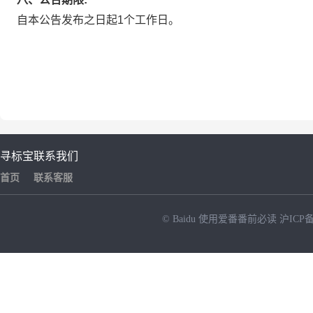
自本公告发布之日起1个工作日。
寻标宝
联系我们
首页
联系客服
© Baidu
使用爱番番前必读
沪ICP备
NEW
HOT