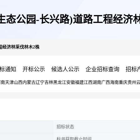
生态公园-长兴路)道路工程经济
程经济林采伐林木2株
标通知
开标公示
候选人公示
企业招标查询
招标
河南
天津
山西
内蒙古
辽宁
吉林
黑龙江
安徽
福建
江西
湖南
广西
海南
重庆
贵州
招标状态
标书获取截止时间