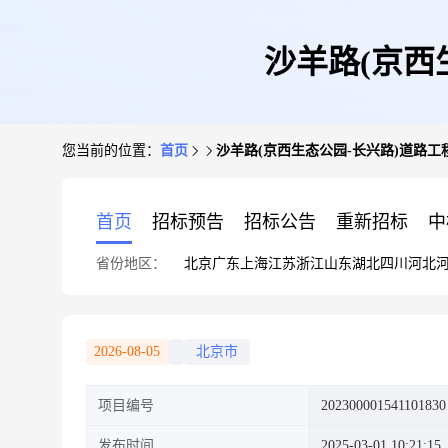
沙羊路(京西
您当前的位置：
首页
沙羊路(京西生态公园-长兴路)道路工
首页
招标预告
招标公告
重新招标
中
省份地区：
北京
广东
上海
江苏
浙江
山东
湖北
四川
河北
2026-08-05
北京市
项目编号
202300001541101830
发布时间
2025-03-01 10:21:15