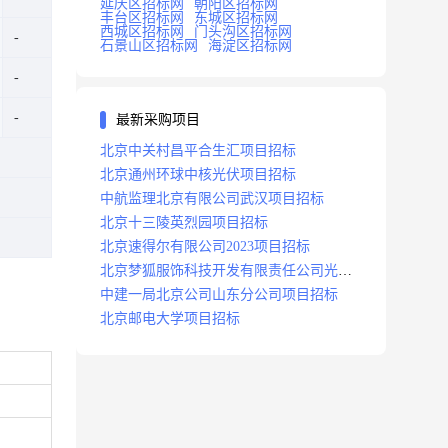
延庆区招标网
朝阳区招标网
丰台区招标网
东城区招标网
西城区招标网
门头沟区招标网
石景山区招标网
海淀区招标网
最新采购项目
北京中关村昌平合生汇项目招标
北京通州环球中核光伏项目招标
中航监理北京有限公司武汉项目招标
北京十三陵英烈园项目招标
北京速得尔有限公司2023项目招标
北京梦狐服饰科技开发有限责任公司光绿
能项目招标公告
中建一局北京公司山东分公司项目招标
北京邮电大学项目招标