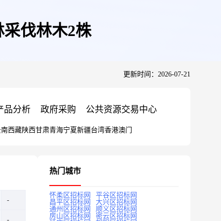
林采伐林木2株
更新时间：2026-07-21
产品分析
政府采购
公共资源交易中心
云南
西藏
陕西
甘肃
青海
宁夏
新疆
台湾
香港
澳门
热门城市
怀柔区招标网
平谷区招标网
昌平区招标网
大兴区招标网
通州区招标网
顺义区招标网
房山区招标网
密云区招标网