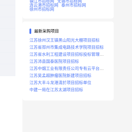
镇江市招标网
无锡市招标网
连云港市招标网
泰州市招标网
徐州市招标网
最新采购项目
江苏徐州汉王镇黑山阳光大棚项目招标
江苏省邳州市集成电路技术学院项目招标
江苏省水利工程建设项目招标投标管理办
法
江苏沛县国泰医院项目招标
江苏中烟工业有限责任公司专有云平台扩
容项目招标
江苏吴孟超肿瘤医院新建项目招标
江苏大丰斗龙港清於项目招标单位
中建一局在江苏太湖项目招标