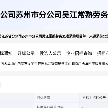
公司苏州市分公司吴江常熟劳务
司江苏省分公司苏州市分公司吴江常熟劳务派遣采购项目单一来源采前公
标通知
开标公示
候选人公示
企业招标查询
招标
河南
天津
山西
内蒙古
辽宁
吉林
黑龙江
安徽
福建
江西
湖南
广西
海南
重庆
贵州
招标状态
招标｜招标公告
标书获取截止时间