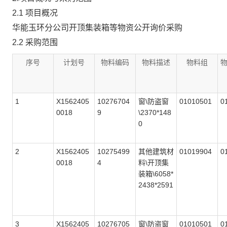
2.1 项目概况
华能玉环分公司开顶集装箱等物资公开询价采购
2.2 采购范围
序号
计划号
物料编码
物料描述
物料组
1
X1562405
10276704
窗\防盗窗
01010501
0
0018
9
\2370*148
0
2
X1562405
10275499
其他建筑材
01019904
0
0018
4
料\开顶集
装箱\6058*
2438*2591
3
X1562405
10276705
窗\防盗窗
01010501
0