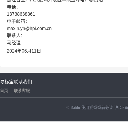
电话：
13738638861
电子邮箱：
maxin.yh@hpi.com.cn
联系人：
马经理
2024年06月11日
寻标宝
联系我们
首页
联系客服
© Baidu
使用爱番番前必读
沪ICP备
NEW
HOT