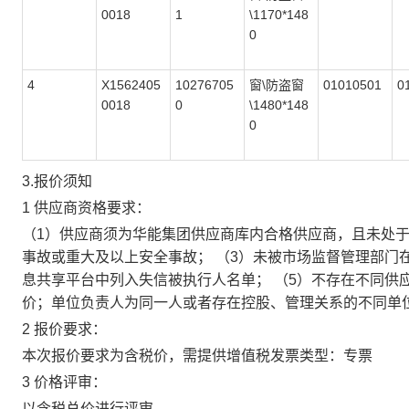
0018
1
\1170*148
0
4
X1562405
10276705
窗\防盗窗
01010501
0
0018
0
\1480*148
0
3.报价须知
1 供应商资格要求：
（1）供应商须为华能集团供应商库内合格供应商，且未处于
事故或重大及以上安全事故； （3）未被市场监督管理部门在全国
息共享平台中列入失信被执行人名单； （5）不存在不同供
价；单位负责人为同一人或者存在控股、管理关系的不同单
2 报价要求：
本次报价要求为含税价，需提供增值税发票类型：专票
3 价格评审：
以含税总价进行评审