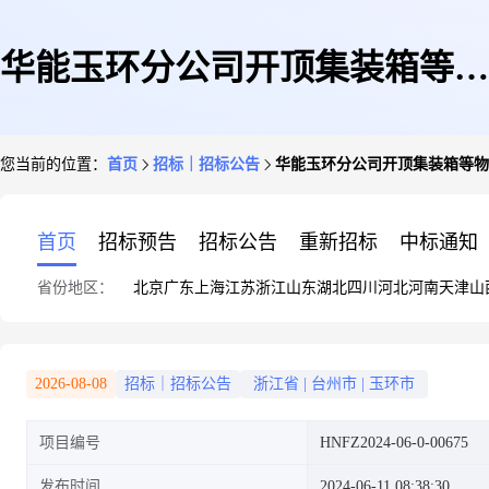
华能玉环分公司开顶集装箱等物
您当前的位置：
首页
招标｜招标公告
华能玉环分公司开顶集装箱等物
资公开询价采购(S)变更询价公
首页
招标预告
招标公告
重新招标
中标通知
省份地区：
北京
广东
上海
江苏
浙江
山东
湖北
四川
河北
河南
天津
山
告
2026-08-08
招标｜招标公告
浙江省
|
台州市
|
玉环市
项目编号
HNFZ2024-06-0-00675
发布时间
2024-06-11 08:38:30