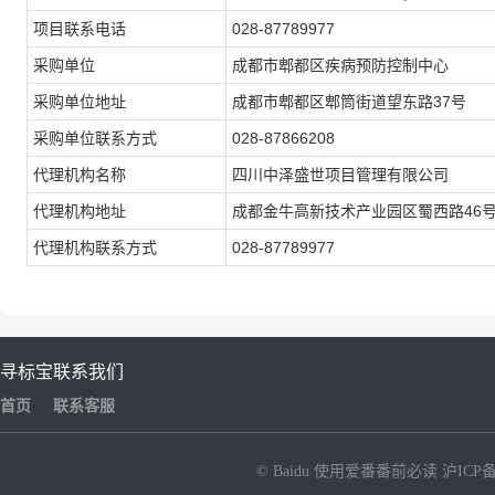
项目联系电话
028-87789977
采购单位
成都市郫都区疾病预防控制中心
采购单位地址
成都市郫都区郫筒街道望东路37号
采购单位联系方式
028-87866208
代理机构名称
四川中泽盛世项目管理有限公司
代理机构地址
成都金牛高新技术产业园区蜀西路46号
代理机构联系方式
028-87789977
寻标宝
联系我们
首页
联系客服
© Baidu
使用爱番番前必读
沪ICP备