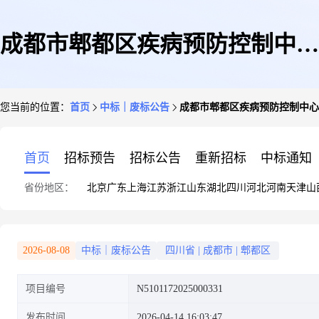
成都市郫都区疾病预防控制中心
您当前的位置：
首页
中标｜废标公告
成都市郫都区疾病预防控制中心
迁建项目(一期)信息化系统等软
首页
招标预告
招标公告
重新招标
中标通知
省份地区：
北京
广东
上海
江苏
浙江
山东
湖北
四川
河北
河南
天津
山
硬件采购项目终止公告
2026-08-08
中标｜废标公告
四川省
|
成都市
|
郫都区
项目编号
N5101172025000331
发布时间
2026-04-14 16:03:47