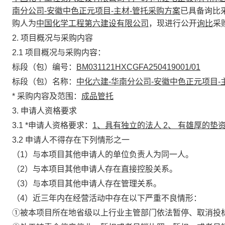
南分公司-安徽中色正元项目-主材-管托采购方案
已具备询比
购人为
中国化学工程第六建设有限公司
，现进行公开
询比
采
2
. 项目概况与采购内容
2.1 项目概况与
采购
内容：
标段（包）编号：
BM031121HXCGFA250419001/01
标段（包）名称：
中化六建-华南分公司-安徽中色正元项目-主
*
采购内容及范围：
成品管托
3. 申请人资格要求
3.1
*
申请人资格要求：
1、具有独立的法人 2、 有雄厚的垫
3.2 申请人不得存在下列情形之一
（1）与本项目其他申请人的单位负责人为同一人。
（2）与本项目其他申请人存在直接控股关系。
（3）与本项目其他申请人存在管理关系。
（4）近三年内在经营活动中存在以下严重不良情形：
①被本项目所在地省级以上行业主管部门依法暂停、取消投