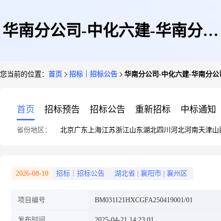
华南分公司-中化六建-华南分公
您当前的位置：
首页
招标｜招标公告
华南分公司-中化六建-华南分公
司-安徽中色正元项目-主材-管
首页
招标预告
招标公告
重新招标
中标通知
省份地区：
北京
广东
上海
江苏
浙江
山东
湖北
四川
河北
河南
天津
山
托采购方案-询比价项目公告
2026-08-10
招标｜招标公告
湖北省
|
襄阳市
|
襄州区
项目编号
BM031121HXCGFA250419001/01
发布时间
2025-04-21 14:23:01