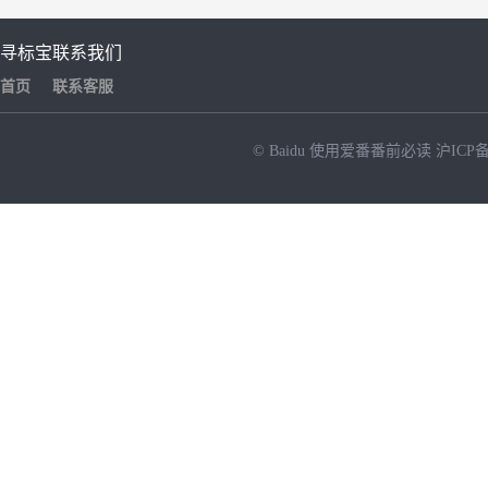
寻标宝
联系我们
首页
联系客服
© Baidu
使用爱番番前必读
沪ICP备
NEW
HOT
暂时没有搜索结果…