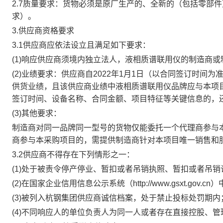
2.7质量要求：货物必须是原厂生产的、全新的（包括零部
求）
。
3.供应商资格要求
3.1供应商应依法设立且满足如下要求：
(1)响应供应商须境内独立法人，
液相质谱联用仪
的制造商或
(2)业绩要求
：
供应商
自
2022年1月1日（以合同签订时间为
供货业绩，且该
供应商
业绩中
液相质谱联用仪
品牌应与本项
签订时间、设备名称、合同金额、项目特征等关键信息的，
(3)其他要求：
制造商对同一品牌同一型号的货物仅能委托一个代理商参与
商参与本采购项目的，需提供制造商针对本项目唯一销售和
3.2供应商不得存在下列情形之一：
(1)处于被责令停产停业、暂扣或者吊销执照、暂扣或者吊
(2)
在国家企业信用信息公示系统（
http
:
//www.gsxt.go
(3)被列入杭钢集团供应商诚信档案，处于禁止投标处罚期内
(4)不同响应人的单位负责人为同一人或者存在直接控股、管