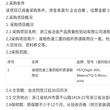
1.采购条件
该项目已具备采购条件，资金来源为
企业自筹
，估算金额
1
2.采购项目概况
1.
采购项目概况
2.1
采购项目名称：
浙江省冶金产品质量检验站有限公司液
2.2采购项目简介：
液相色谱三重四极杆质谱联用仪一套。包
人员培训
、
资料移交
等。
2.3采购范围：
序号
名称
品牌、型号
（
或同档
1
液相色谱三重四极杆质谱联
PE/QSight 400、
用仪
Waters
/
TQ-S Micro、
antis
2.4 交货期：
自合同签订后
30日历天
2.5 交货地点：
浙江省杭州市莫干山路
1418-22号浙江省冶
2.6保修期：质保期
不少于
12个月，从验收合格（供方安装