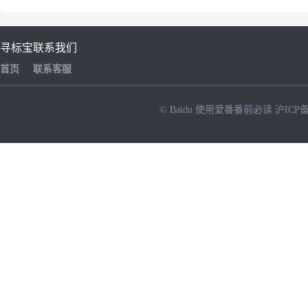
寻标宝
联系我们
首页
联系客服
© Baidu
使用爱番番前必读
沪ICP备
NEW
HOT
暂时没有搜索结果…