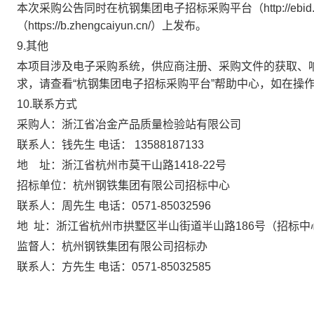
本次采购公告同时在杭钢集团电子招标采购平台（
http://
（https://b.zhengcaiyun.cn/）上发布。
9.其他
本项目涉及电子采购系统，供应商注册、采购文件的获取、
求，
请查看
“杭钢集团电子招标采购平台”帮助中心，如在操
10.联系方式
采购人：
浙江省冶金产品质量检验站有限公司
联系人：
钱先生
电话：
13588187133
地
址：
浙江省杭州市莫干山路
1418-22号
招标单位：
杭州钢铁集团有限公司招标中心
联系人
：
周先生
电话：
0571-85032596
地
址：
浙江省杭州市拱墅区半山街道半山路
186号（招标中
监督人：
杭州钢铁集团有限公司招标办
联系人：
方先生
电话：
0571-8503258
5