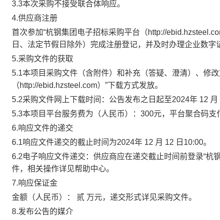
3.3本次采购不接受联合体响应。
4.供应商注册
首次参加
“杭钢集团电子招标采购平台（http://ebid.hzsteel.c
日、法定节假日除外
）
完成
注册登记，并及时办理企业数字
5.采购文件的获取
5.1本项目采购文件（含附件）和补充（答疑、澄清）、修
（http://ebid.hzsteel.com）”下载方式发放。
5.2采购文件网上下载时间：
公告发布之日起至
2024
年
12
月
5.3本项目平台服务费为
（人民币）：
300
元，
平台聚合码支
6.响应文件的递交
6.1响应文件递交的截止时间为
2024
年
12
月
12
日
10:00。
6.2电子响应文件递交：供应商应在递交截止时间前登录“杭
件，相关操作详见帮助中心。
7.响应保证金
金额（人民币）：
贰
万元，递交形式详见采购文件。
8.发布公告的媒介