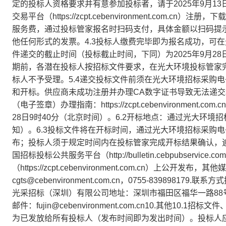
定的投标人资格要求并有意参加投标者，请于2025年9月1
交易平台（https://zcpt.cebenvironment.com
服务费，通过投标管家报名时扫码支付，具体金额以扫码提
他任何形式的发票。4.3投标人缴费完毕即为报名成功，可在
件递交的截止时间（投标截止时间，下同）为2025年9月28
期前，各潜在投标人按招标文件要求，在光大环境投标管家完
标人不予受理。5.4递交投标文件前须在光大环境招标采购
和开标。供应商未成功注册并办理CA数字证书导致无法递交
（电子签章）办理指南：https://zcpt.cebenvironment.co
28日9时40分（北京时间）。6.2开标地点：通过光大环
知）。6.3投标文件将在开标时间，通过光大环境招标采购
布；投标人须于规定时间内在投标管家完成开标结果确认，逾
国招标投标公共服务平台（http://bulletin.cebpubserv
（https://zcpt.cebenvironment.com.cn）上公开
cgts@cebenvironment.com.cn，0755-8398
光采招标（深圳）有限公司地址：深圳市福田区福华一路88号中心
邮件：fujin@cebenvironment.com.cn10.其他
为已发放给所有投标人（发布时间即为发出时间）。投标人