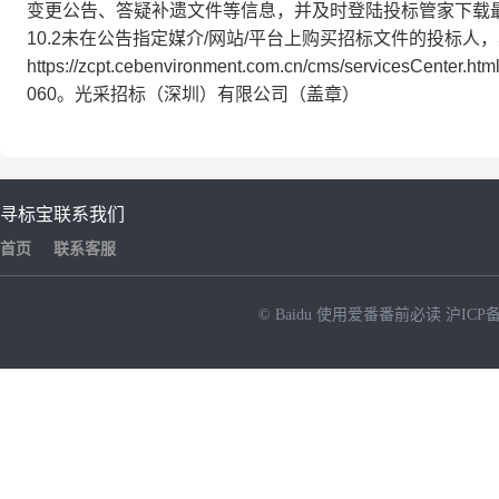
变更公告、答疑补遗文件等信息，并及时登陆投标管家下载
10.2未在公告指定媒介/网站/平台上购买招标文件的投标人
https://zcpt.cebenvironment.com.cn/cms/servicesCe
060。光采招标（深圳）有限公司
寻标宝
联系我们
首页
联系客服
© Baidu
使用爱番番前必读
沪ICP备
NEW
HOT