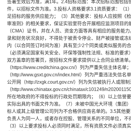
签署生效后为准，满1年。2.4招标范围：本次招标范围包
件，以招标文件为准。3.投标人资格要求3.1资质要求：（
足招标的服务供应能力；（3）其他要求：投标人应按照《
审准则》的相关要求，保证实验室符合开展相应监测项目的
（CMA）证书，并在人员、资金方面等具有相应的服务能力
录和财务状况良好，不得处于被责令停业、财产被接管或冻结
内（以合同签订时间为准）具有至少2个同类或类似服务的
（必须满足国家有关安全、环保等强制性法规、标准的要求
双方盖章的签署页，按招标文件要求提供以上合同业绩清单。3
（https://www.creditchina.gov.cn/）列为严重
（http://www.gsxt.gov.cn/index.html）
公开网（http://zxgk.court.gov.cn/）列为失信被执
（http://www.chinatax.gov.cn/chinatax/c101249
所在地政府的不得投标的行政处罚期限内；（6）以上信誉
实际出具的书面文件为准。（7）未被中国光大环境（集团
标人或其上级管理公司列为不合格供应商名单的。3.5其他
负责人为同一人，或者存在控股、管理关系的不同单位，不
（3）以上要求投标人必须同时满足，所有资质文件必须真实，