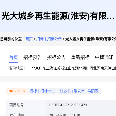
光大城乡再生能源(淮安)有限公
您当前的位置：
首页
招标｜招标公告
光大城乡再生能源(淮安)有限
司年度环境检测服务采购招标公
首页
招标预告
招标公告
重新招标
中标通知
省份地区：
北京
广东
上海
江苏
浙江
山东
湖北
四川
河北
河南
天津
山
告
2026-08-07
招标｜招标公告
江苏省
|
淮安市
|
淮阴区
项目编号
LSHBGC-GZ-2025-0429
发布时间
2025-11-10 17:41:18