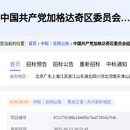
中国共产党加格达奇区委员会组
您当前的位置：
首页
中标｜合同公告
中国共产党加格达奇区委员会组织部ZB
织部ZBJ-20251012235742-0202
首页
招标预告
招标公告
重新招标
中标通知
省份地区：
北京
广东
上海
江苏
浙江
山东
湖北
四川
河北
河南
天津
山
政府采购合同公告
2026-08-06
中标｜合同公告
黑龙江省
|
大兴安岭地区
项目编号
87c275b308a1444f9a74ad71816a7f4b
发布时间
2025-10-13 10:51:41