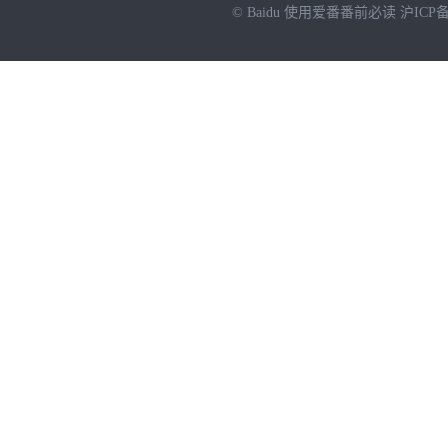
© Baidu
使用爱番番前必读
沪ICP备
NEW
HOT
暂时没有搜索结果…