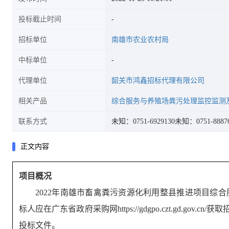
投标截止时间
招标单位
南雄市农业农村局
中标单位
代理单位
韶关市鸿鑫招标代理有限公司
相关产品
综合服务与养殖场粪污处理监控监测
联系方式
未知：0751-6929130
未知：0751-8887
正文内容
项目概况
2022年南雄市畜禽粪污资源化利用整县推进项目综
标人应在
广东省政府采购网https://gdgpo.czt.gd.gov.cn/
获取
投标文件。