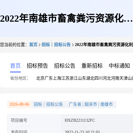
2022年南雄市畜禽粪污资源化利
您当前的位置：
首页
招标｜招标公告
2022年南雄市畜禽粪污资源
用整县推进项目综合服务与养殖
首页
招标预告
招标公告
重新招标
中标通知
省份地区：
北京
广东
上海
江苏
浙江
山东
湖北
四川
河北
河南
天津
山
场粪污处理监控监测及运行采购
2026-08-06
招标｜招标公告
广东省
|
韶关市
|
南雄市
项目编号
HXZB2211132FC
公开招标公告
发布时间
2022-11-23 10:21:01