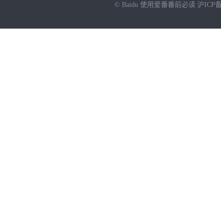
© Baidu
使用爱番番前必读
沪ICP备
NEW
HOT
暂时没有搜索结果…