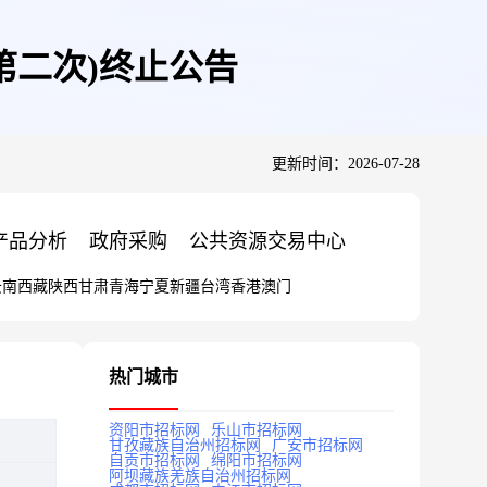
设(第二次)终止公告
更新时间：2026-07-28
产品分析
政府采购
公共资源交易中心
云南
西藏
陕西
甘肃
青海
宁夏
新疆
台湾
香港
澳门
热门城市
资阳市招标网
乐山市招标网
甘孜藏族自治州招标网
广安市招标网
自贡市招标网
绵阳市招标网
阿坝藏族羌族自治州招标网