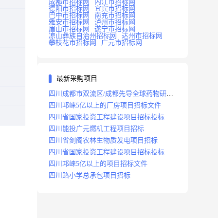
成都市招标网
内江市招标网
德阳市招标网
宜宾市招标网
巴中市招标网
南充市招标网
雅安市招标网
泸州市招标网
眉山市招标网
遂宁市招标网
凉山彝族自治州招标网
达州市招标网
攀枝花市招标网
广元市招标网
最新采购项目
四川成都市双流区/成都先导全球药物研发
生产基地(一期)(dj)项目招标标段
四川邛崃5亿以上的厂房项目招标文件
四川省国家投资工程建设项目招标投标
四川能投广元燃机工程项目招标
四川省剑阁农林生物质发电项目招标
四川省国家投资工程建设项目招标投标
2008年版
四川邛崃5亿以上的项目招标文件
四川路小学总承包项目招标