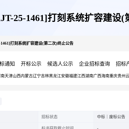
GKJT-25-1461]打刻系统扩容建
-25-1461]打刻系统扩容建设(第二次)终止公告
标通知
开标公示
候选人公示
企业招标查询
招标
河南
天津
山西
内蒙古
辽宁
吉林
黑龙江
安徽
福建
江西
湖南
广西
海南
重庆
贵州
招标状态
中标｜废标公告
标书获取截止时间